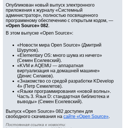
Опубликован новый выпуск электронного
приложения к журналу «Системный
администратор», полностью посвященного
программному обеспечению с открытым кодом, —
«Open Source» 082
.
В этом выпуске «Open Source»:
«Новости мира Open Source» (Дмитрий
Шурупов).
«Elementary OS: много шума из ничего»
(Семен Есилевский).
«KVM и AQEMU — аппаратная
виртуализация на домашней машине»
(Денис Силаков).
«Знакомство со средой разработки KDevelop
4» (Петр Семилетов).
«Языки программирования «новой волны».
Часть 3. Язык D: стандартная библиотека и
выводы» (Семен Есилевский).
Выпуск «Open Source» 082 доступен для
свободного скачивания на
сайте «Open Source»
.
Постоянная ссылка к новости: