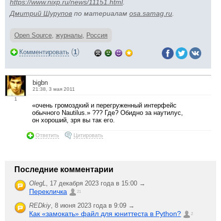
https://www.nixp.ru/news/11151.html
.
Дмитрий Шурупов
по материалам
osa.samag.ru
.
Open Source
,
журналы
,
Россия
(
)
Комментировать
1
bigbn
21:38, 3 мая 2011
1
«очень громоздкий и перегруженный интерфейс
обычного Nautilus.» ??? Где? Обидно за наутилус,
он хороший, зря вы так его.
Ответить
Цитировать
Последние комментарии
OlegL
,
17 декабря 2023 года в 15:00 →
Перекличка
21
REDkiy
,
8 июня 2023 года в 9:09 →
Как «замокать» файл для юниттеста в Python?
2