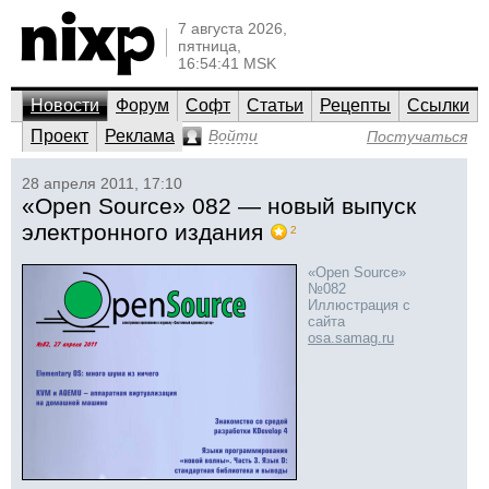
7 августа 2026,
пятница,
16:54:41 MSK
Новости
Форум
Софт
Статьи
Рецепты
Ссылки
Проект
Реклама
Войти
Постучаться
28 апреля 2011, 17:10
«Open Source» 082 — новый выпуск
электронного издания
2
«Open Source»
№082
Иллюстрация с
сайта
osa.samag.ru