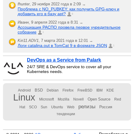
fhunter
,
29 ноября 2022 года в 2:09 →
Проблема с NO_PUBKEY: как получить GPG-ключ и
добавить его в базу apt?
6
Иванн
,
9 апреля 2022 года в 8:31 →
Ассоциация РАСПО провела первое учредительное
собрание
1
Kiri11.ADV1
,
7 марта 2021 года в 12:01 →
Логи catalina.out в TomCat 9 в формате JSON
1
DevOps as a Service from Palark
24/7 SRE & DevOps service to cover all your
Kubernetes needs.
BSD
Android
Debian
Firefox
FreeBSD
IBM
KDE
Linux
Open Source
Microsoft
Mozilla
Novell
Red
релизы
Россия
Hat
SCO
Sun
Ubuntu
Web
тенденции
Разработано в