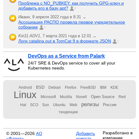
Проблема с NO_PUBKEY: как получить GPG-ключ и
добавить его в базу apt?
6
Иванн
,
9 апреля 2022 года в 8:31 →
Ассоциация РАСПО провела первое учредительное
собрание
1
Kiri11.ADV1
,
7 марта 2021 года в 12:01 →
Логи catalina.out в TomCat 9 в формате JSON
1
DevOps as a Service from Palark
24/7 SRE & DevOps service to cover all your
Kubernetes needs.
BSD
Android
Debian
Firefox
FreeBSD
IBM
KDE
Linux
Open Source
Microsoft
Mozilla
Novell
Red
релизы
Россия
Hat
SCO
Sun
Ubuntu
Web
тенденции
Разработано в
© 2001—2026
АО
Добавить
компании
«Флант»
новость