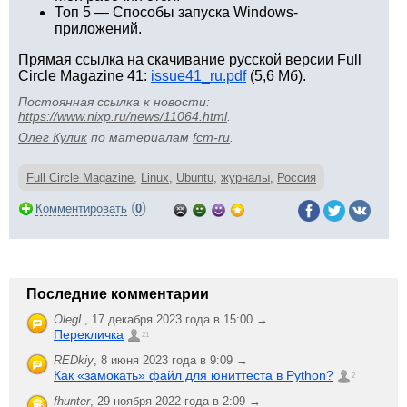
Топ 5 — Способы запуска Windows-
приложений.
Прямая ссылка на скачивание русской версии Full
Circle Magazine 41:
issue41_ru.pdf
(5,6 Мб).
Постоянная ссылка к новости:
https://www.nixp.ru/news/11064.html
.
Олег Кулик
по материалам
fcm-ru
.
Full Circle Magazine
,
Linux
,
Ubuntu
,
журналы
,
Россия
(
)
Комментировать
0
Последние комментарии
OlegL
,
17 декабря 2023 года в 15:00 →
Перекличка
21
REDkiy
,
8 июня 2023 года в 9:09 →
Как «замокать» файл для юниттеста в Python?
2
fhunter
,
29 ноября 2022 года в 2:09 →