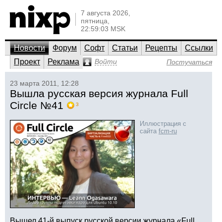
7 августа 2026,
пятница,
22:59:03 MSK
Новости
Форум
Софт
Статьи
Рецепты
Ссылки
Проект
Реклама
Войти
Постучаться
23 марта 2011, 12:28
Вышла русская версия журнала Full
Circle №41
3
Иллюстрация с
сайта
fcm-ru
Вышел 41-й выпуск русской версии журнала «Full