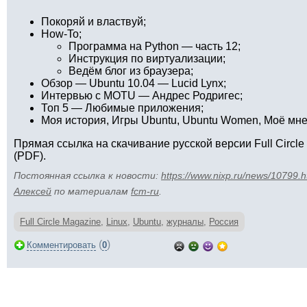
Покоряй и властвуй;
How-To;
Программа на Python — часть 12;
Инструкция по виртуализации;
Ведём блог из браузера;
Обзор — Ubuntu 10.04 — Lucid Lynx;
Интервью с MOTU — Андрес Родригеc;
Топ 5 — Любимые приложения;
Моя история, Игры Ubuntu, Ubuntu Women, Моё мне
Прямая ссылка на скачивание русской версии Full Circle
(PDF).
Постоянная ссылка к новости:
https://www.nixp.ru/news/10799.h
Алексей
по материалам
fcm-ru
.
Full Circle Magazine
,
Linux
,
Ubuntu
,
журналы
,
Россия
(
)
Комментировать
0