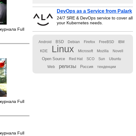
DevOps as a Service from Palark
24/7 SRE & DevOps service to cover all
your Kubernetes needs.
журнала Full
BSD
Android
Debian
Firefox
FreeBSD
IBM
Linux
KDE
Microsoft
Mozilla
Novell
Open Source
Red Hat
SCO
Sun
Ubuntu
релизы
Россия
Web
тенденции
журнала Full
журнала Full