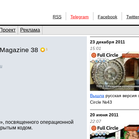
RSS
Telegram
Facebook
Twitte
Проект
Реклама
23 декабря 2011
15:01
 Magazine 38
1
ru
Вышла
русская версия 
Circle №43
20 июня 2011
22:07
le», посвященного операционной
крытым кодом.