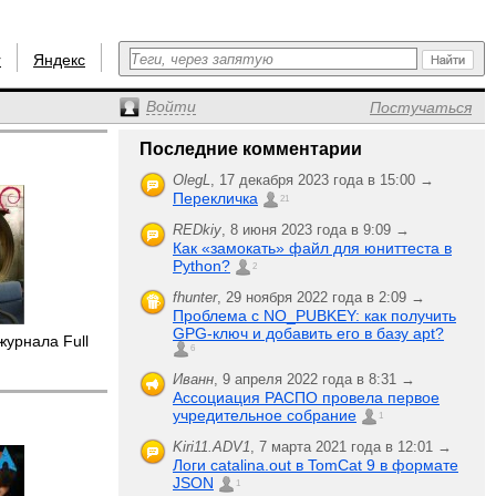
r
Яндекс
Войти
Постучаться
Последние комментарии
OlegL
,
17 декабря 2023 года в 15:00 →
Перекличка
21
REDkiy
,
8 июня 2023 года в 9:09 →
Как «замокать» файл для юниттеста в
Python?
2
fhunter
,
29 ноября 2022 года в 2:09 →
Проблема с NO_PUBKEY: как получить
GPG-ключ и добавить его в базу apt?
журнала Full
6
Иванн
,
9 апреля 2022 года в 8:31 →
Ассоциация РАСПО провела первое
учредительное собрание
1
Kiri11.ADV1
,
7 марта 2021 года в 12:01 →
Логи catalina.out в TomCat 9 в формате
JSON
1