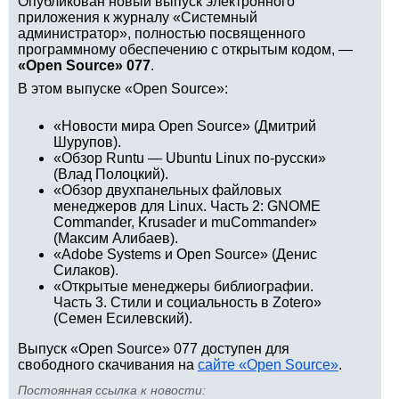
Опубликован новый выпуск электронного
приложения к журналу «Системный
администратор», полностью посвященного
программному обеспечению с открытым кодом, —
«Open Source» 077
.
В этом выпуске «Open Source»:
«Новости мира Open Source» (Дмитрий
Шурупов).
«Обзор Runtu — Ubuntu Linux по-русски»
(Влад Полоцкий).
«Обзор двухпанельных файловых
менеджеров для Linux. Часть 2: GNOME
Commander, Krusader и muCommander»
(Максим Алибаев).
«Adobe Systems и Open Source» (Денис
Силаков).
«Открытые менеджеры библиографии.
Часть 3. Стили и социальность в Zotero»
(Семен Есилевский).
Выпуск «Open Source» 077 доступен для
свободного скачивания на
сайте «Open Source»
.
Постоянная ссылка к новости: