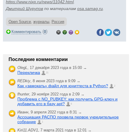
https://www.nixp.ru/news/11042.html
.
Дмитрий Шурупов
по материалам
osa.samag.ru
.
Open Source
,
журналы
,
Россия
(
)
Комментировать
0
Последние комментарии
OlegL
,
17 декабря 2023 года в 15:00 →
Перекличка
21
REDkiy
,
8 июня 2023 года в 9:09 →
Как «замокать» файл для юниттеста в Python?
2
fhunter
,
29 ноября 2022 года в 2:09 →
Проблема с NO_PUBKEY: как получить GPG-ключ и
добавить его в базу apt?
6
Иванн
,
9 апреля 2022 года в 8:31 →
Ассоциация РАСПО провела первое учредительное
собрание
1
Kiri11.ADV1
,
7 марта 2021 года в 12:01 →