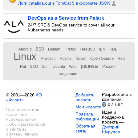
Логи catalina.out в TomCat 9 в формате JSON
1
DevOps as a Service from Palark
24/7 SRE & DevOps service to cover all your
Kubernetes needs.
BSD
Android
Debian
Firefox
FreeBSD
IBM
KDE
Linux
Open Source
Microsoft
Mozilla
Novell
Red
релизы
Россия
Hat
SCO
Sun
Ubuntu
Web
тенденции
Разработано в
© 2001—2026
АО
Добавить
компании
«Флант»
новость
Мои новости
При полном или
Идея и
Правила
частичном
поддержка
публикации
использовании
проекта —
любых материалов
Обратная
Дмитрий
с сайта вы
связь
Шурупов
обязаны явным