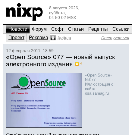
8 августа 2026,
суббота,
04:50:02 MSK
Новости
Форум
Софт
Статьи
Рецепты
Ссылки
Проект
Реклама
Войти
Постучаться
12 февраля 2011, 18:59
«Open Source» 077 — новый выпуск
электронного издания
4
«Open Source»
№077
Иллюстрация с
сайта
osa.samag.ru