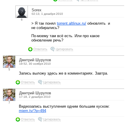
Sorex
02:13, 1 декабря 2010
6
> Я так понял
torrent.altlinux.ru/
обновлять и
не собирались?
По-моему там всё есть. Или про какое
обновление речь?
Ответить
Цитировать
Дмитрий Шурупов
19:52, 30 ноября 2010
5
Запись выложу здесь же в комментариях. Завтра.
Ответить
Цитировать
Дмитрий Шурупов
17:18, 2 декабря 2010
7
Видеозапись выступления одним большим куском:
miem.tv/?p=494
Ответить
Цитировать