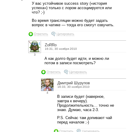
У вас устойчивое success story («история
успеха») только с лором ассоциируется или
что? ;-)
Во время трансляции можно будет задать
вопрос в чатике — тогда его смогут озвучить.
Ответить
Цитировать
ZoRRo
16:31, 30 ноября 2010
3
А как долго будет идти, и можно ли
потом в записи посмотреть?
Ответить
Цитировать
Дмитрий Шурупов
16:33, 30 ноября 2010
4
В записи будет (наверное,
завтра к вечеру).
Продолжительность… точно не
знаю. Думаю, часа 2-3.
P.S. Сейчас там допивают чай
перед началом ;-)
Ответить
Цитировать