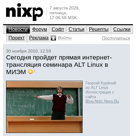
7 августа 2026,
пятница,
17:06:58 MSK
Новости
Форум
Софт
Статьи
Рецепты
Ссылки
Проект
Реклама
Войти
Постучаться
30 ноября 2010, 12:59
Сегодня пройдет прямая интернет-
трансляция семинара ALT Linux в
МИЭМ
1
Георгий Курячий
из ALT Linux
Иллюстрация с
сайта
Blog.Nntc.Nnov.Ru