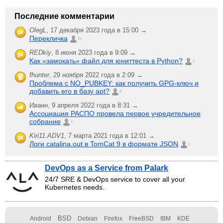
Последние комментарии
OlegL
,
17 декабря 2023 года в 15:00 →
Перекличка
21
REDkiy
,
8 июня 2023 года в 9:09 →
Как «замокать» файл для юниттеста в Python?
2
fhunter
,
29 ноября 2022 года в 2:09 →
Проблема с NO_PUBKEY: как получить GPG-ключ и
добавить его в базу apt?
6
Иванн
,
9 апреля 2022 года в 8:31 →
Ассоциация РАСПО провела первое учредительное
собрание
1
Kiri11.ADV1
,
7 марта 2021 года в 12:01 →
Логи catalina.out в TomCat 9 в формате JSON
1
DevOps as a Service from Palark
24/7 SRE & DevOps service to cover all your
Kubernetes needs.
BSD
Android
Debian
Firefox
FreeBSD
IBM
KDE