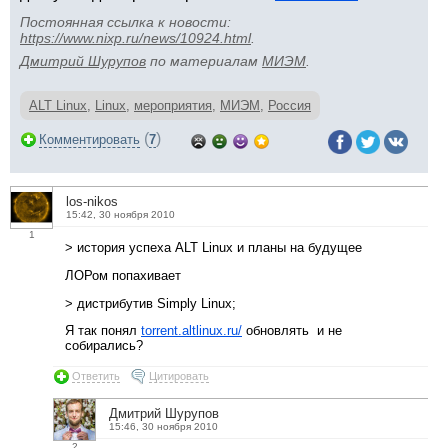
Постоянная ссылка к новости:
https://www.nixp.ru/news/10924.html
.
Дмитрий Шурупов
по материалам
МИЭМ
.
ALT Linux
,
Linux
,
мероприятия
,
МИЭМ
,
Россия
(
)
Комментировать
7
los-nikos
15:42, 30 ноября 2010
1
> история успеха ALT Linux и планы на будущее
ЛОРом попахивает
> дистрибутив Simply Linux;
Я так понял
torrent.altlinux.ru/
обновлять и не
собирались?
Ответить
Цитировать
Дмитрий Шурупов
15:46, 30 ноября 2010
2