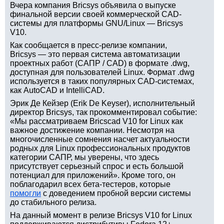
Вчера компания Bricsys объявила о выпуске
финальной версии своей коммерческой CAD-
системы для платформы GNU/Linux — Bricsys
V10.
Как сообщается в пресс-релизе компании,
Bricsys — это первая система автоматизации
проектных работ (САПР / CAD) в формате .dwg,
доступная для пользователей Linux. Формат .dwg
используется в таких популярных CAD-системах,
как AutoCAD и IntelliCAD.
Эрик Де Кейзер (Erik De Keyser), исполнительный
директор Bricsys, так прокомментировал событие:
«Мы рассматриваем Bricscad V10 for Linux как
важное достижение компании. Несмотря на
многочисленные сомнения насчет актуальности
родных для Linux профессиональных продуктов
категории САПР, мы уверены, что здесь
присутствует серьезный спрос и есть большой
потенциал для приложений». Кроме того, он
поблагодарил всех бета-тестеров, которые
помогли
с доведением пробной версии системы
до стабильного релиза.
На данный момент в релизе Bricsys V10 for Linux