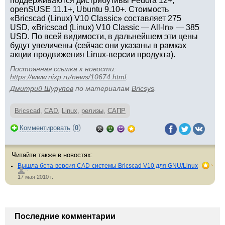
поддерживаются дистрибутивы Fedora 12+,
openSUSE 11.1+, Ubuntu 9.10+. Стоимость
«Bricscad (Linux) V10 Classic» составляет 275
USD, «Bricscad (Linux) V10 Classic — All-In» — 385
USD. По всей видимости, в дальнейшем эти цены
будут увеличены (сейчас они указаны в рамках
акции продвижения Linux-версии продукта).
Постоянная ссылка к новости:
https://www.nixp.ru/news/10674.html
.
Дмитрий Шурупов
по материалам
Bricsys
.
Bricscad
,
CAD
,
Linux
,
релизы
,
САПР
(
)
Комментировать
0
Читайте также в новостях:
Вышла бета-версия CAD-системы Bricscad V10 для GNU/Linux
5
6
17 мая 2010 г.
Последние комментарии