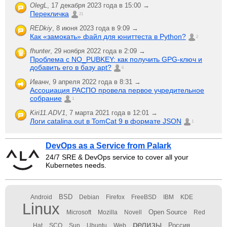
OlegL
,
17 декабря 2023 года в 15:00 →
Перекличка
21
REDkiy
,
8 июня 2023 года в 9:09 →
Как «замокать» файл для юниттеста в Python?
2
fhunter
,
29 ноября 2022 года в 2:09 →
Проблема с NO_PUBKEY: как получить GPG-ключ и
добавить его в базу apt?
6
Иванн
,
9 апреля 2022 года в 8:31 →
Ассоциация РАСПО провела первое учредительное
собрание
1
Kiri11.ADV1
,
7 марта 2021 года в 12:01 →
Логи catalina.out в TomCat 9 в формате JSON
1
DevOps as a Service from Palark
24/7 SRE & DevOps service to cover all your
Kubernetes needs.
BSD
Android
Debian
Firefox
FreeBSD
IBM
KDE
Linux
Open Source
Microsoft
Mozilla
Novell
Red
релизы
Россия
Hat
SCO
Sun
Ubuntu
Web