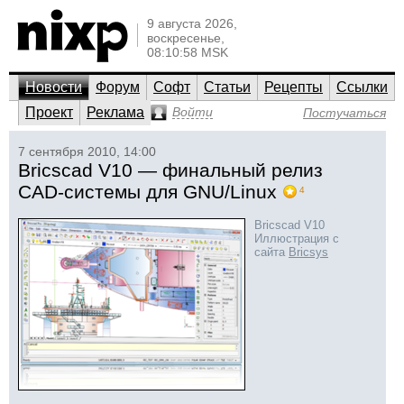
9 августа 2026,
воскресенье,
08:10:58 MSK
Новости
Форум
Софт
Статьи
Рецепты
Ссылки
Проект
Реклама
Войти
Постучаться
7 сентября 2010, 14:00
Bricscad V10 — финальный релиз
CAD-системы для GNU/Linux
4
Bricscad V10
Иллюстрация с
сайта
Bricsys