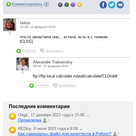
(
)
Комментировать
2
helios
12:59, 14 февраля 2010
1
что-то зачастили они… кстати, есть и с гномом
(CLSG)
Ответить
Цитировать
Alexander Tratsevskiy
09:56, 15 февраля 2010
2
ftp://ftp.local.calculate.ru/pub/calculate/CLD/old/
Ответить
Цитировать
Последние комментарии
OlegL
,
17 декабря 2023 года в 15:00 →
Перекличка
21
REDkiy
,
8 июня 2023 года в 9:09 →
Как «замокать» файл для юниттеста в Python?
2