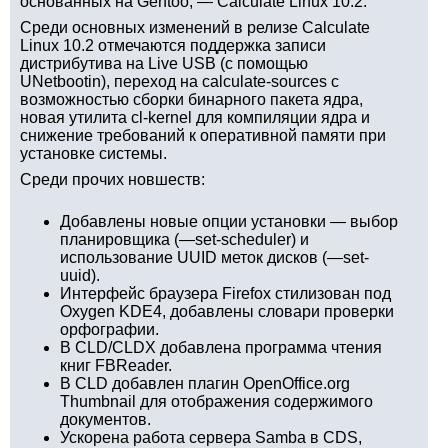
основанных на Gentoo, — Calculate Linux 10.2.
Среди основных изменений в релизе Calculate
Linux 10.2 отмечаются поддержка записи
дистрибутива на Live USB (с помощью
UNetbootin), переход на calculate-sources с
возможностью сборки бинарного пакета ядра,
новая утилита cl-kernel для компиляции ядра и
снижение требований к оперативной памяти при
установке системы.
Среди прочих новшеств:
Добавлены новые опции установки — выбор
планировщика (—set-scheduler) и
использование UUID меток дисков (—set-
uuid).
Интерфейс браузера Firefox стилизован под
Oxygen KDE4, добавлены словари проверки
орфографии.
В CLD/CLDX добавлена программа чтения
книг FBReader.
В CLD добавлен плагин OpenOffice.org
Thumbnail для отображения содержимого
документов.
Ускорена работа сервера Samba в CDS,