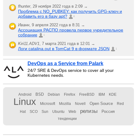
fhunter
,
29 ноября 2022 года в 2:09 →
Проблема с NO_PUBKEY: как получить GPG-ключ и
добавить его в базу apt?
6
Иванн
,
9 апреля 2022 года в 8:31 →
Ассоциация РАСПО провела первое учредительное
собрание
1
Kiri11.ADV1
,
7 марта 2021 года в 12:01 →
Логи catalina.out в TomCat 9 в формате JSON
1
DevOps as a Service from Palark
24/7 SRE & DevOps service to cover all your
Kubernetes needs.
BSD
Android
Debian
Firefox
FreeBSD
IBM
KDE
Linux
Open Source
Microsoft
Mozilla
Novell
Red
релизы
Россия
Hat
SCO
Sun
Ubuntu
Web
тенденции