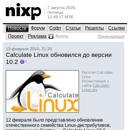
7 августа 2026,
пятница,
12:49:17 MSK
Новости
Форум
Софт
Статьи
Рецепты
Ссылки
Проект
Реклама
Войти
Постучаться
13 февраля 2010, 21:24
Calculate Linux обновился до версии
10.2
2
Логотип Calculate
Linux
Иллюстрация с
сайта
Calculate-
Linux.org
12 февраля было представлено обновление
отечественного семейства Linux-дистрибутивов,