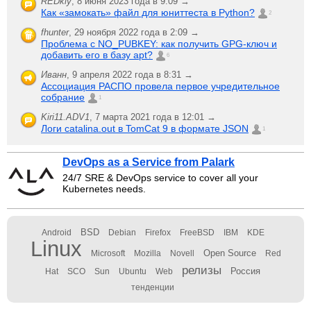
REDkiy
,
8 июня 2023 года в 9:09 →
Как «замокать» файл для юниттеста в Python?
2
fhunter
,
29 ноября 2022 года в 2:09 →
Проблема с NO_PUBKEY: как получить GPG-ключ и
добавить его в базу apt?
6
Иванн
,
9 апреля 2022 года в 8:31 →
Ассоциация РАСПО провела первое учредительное
собрание
1
Kiri11.ADV1
,
7 марта 2021 года в 12:01 →
Логи catalina.out в TomCat 9 в формате JSON
1
DevOps as a Service from Palark
24/7 SRE & DevOps service to cover all your
Kubernetes needs.
BSD
Android
Debian
Firefox
FreeBSD
IBM
KDE
Linux
Open Source
Microsoft
Mozilla
Novell
Red
релизы
Россия
Hat
SCO
Sun
Ubuntu
Web
тенденции