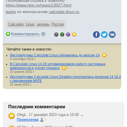
Постоянная ссылка к новости:
https://www.nixp.ru/news/13027.html
.
lautre
по материалам
calculate-linux.ru
.
Calculate
,
Linux
,
релизы
,
Россия
(
)
Комментировать
0
Читайте также в новостях:
Дистрибутивы Calculate Linux обновились до версии 14
2
5 сентября 2014 г.
В Calculate Linux 14.16 оптимизировали работу системных
компонентов и утилит проекта
3
22 апреля 2015 г.
Дистрибутивы Calculate Linux Desktop пополнились релизом 14.16.2
с окружением MATE
22 июля 2015 г.
Последние комментарии
OlegL
,
17 декабря 2023 года в 15:00 →
Перекличка
21