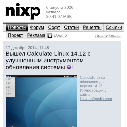
6 августа 2026,
четверг,
20:41:07 MSK
Новости
Форум
Софт
Статьи
Рецепты
Ссылки
Проект
Реклама
Войти
Постучаться
17 декабря 2014, 11:48
Вышел Calculate Linux 14.12 с
улучшенным инструментом
обновления системы
1
Calculate Linux
обновился до
версии 14.12
Иллюстрация с
сайта
linux.softpedia.com