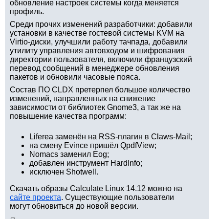
обновление настроек системы когда меняется
профиль.
Среди прочих изменений разработчики: добавили
установки в качестве гостевой системы KVM на
Virtio-диски, улучшили работу тачпада, добавили
утилиту управления автовходом и шифрования
директории пользователя, включили французский
перевод сообщений в менеджере обновления
пакетов и обновили часовые пояса.
Состав ПО CLDX претерпел большое количество
изменений, направленных на снижение
зависимости от библиотек Gnome3, а так же на
повышение качества программ:
Liferea заменён на RSS-плагин в Claws-Mail;
на смену Evince пришёл QpdfView;
Nomacs заменил Eog;
добавлен инструмент HardInfo;
исключен Shotwell.
Скачать образы Calculate Linux 14.12 можно на
сайте проекта
. Существующие пользователи
могут обновиться до новой версии.