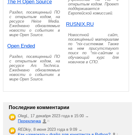
The H Open Source
открытым кодом. Проект
поддерживается
Раздел, посвященный ПО
Европейской комиссией.
с открытым кодом, на
ресурсе Heise Media.
RUSNIX.RU
Ежедневно обновляемые
новости о событиях в
мире Open Source.
Новостной сайт,
посвящённый материалам
по *nix-системам. Также
Open Ended
на нем присутствуют
поиск по *nix-сайтам и
Раздел, посвященный ПО
обучающий курс для
с открытым кодом, на
новичков в СПО.
ресурсе Ars Technica.
Ежедневно обновляемые
новости о событиях в
мире Open Source.
Последние комментарии
OlegL
,
17 декабря 2023 года в 15:00 →
Перекличка
21
REDkiy
,
8 июня 2023 года в 9:09 →
Как «замокать» файл для юниттеста в Python?
2