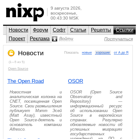
9 августа 2026,
воскресенье,
00:43:30 MSK
Новости
Форум
Софт
Статьи
Рецепты
Ссылки
Проект
Реклама
Войти
Постучаться
Новости
Показать
новые
хорошие
от А до Я
(1—5 из 5)
Open Source
The Open Road
OSOR
Новостная и
OSOR (Open Source
аналитическая колонка на
Observatory and
CNET, посвященная Open
Repository) —
Source. Свои размышления
информационный ресурс
публикует Мэтт Эсей
об использовании Open
(Matt Asay), известный
Source в европейских
Open Source-деятель и
странах. Регулярно
основатель компании
обновляемые новости об
Alfresco.
успешных миграциях
государственных
учреждений на ПО с