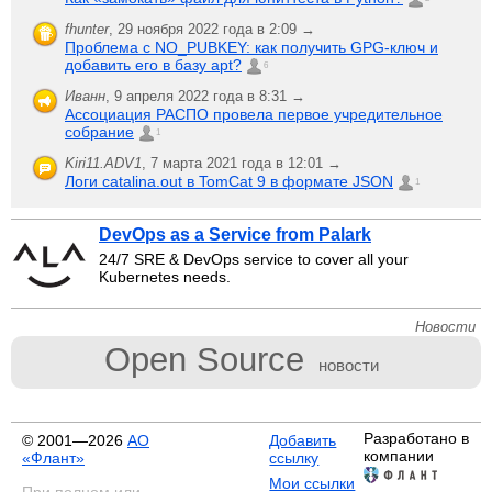
fhunter
,
29 ноября 2022 года в 2:09 →
Проблема с NO_PUBKEY: как получить GPG-ключ и
добавить его в базу apt?
6
Иванн
,
9 апреля 2022 года в 8:31 →
Ассоциация РАСПО провела первое учредительное
собрание
1
Kiri11.ADV1
,
7 марта 2021 года в 12:01 →
Логи catalina.out в TomCat 9 в формате JSON
1
DevOps as a Service from Palark
24/7 SRE & DevOps service to cover all your
Kubernetes needs.
Новости
Open Source
новости
Разработано в
© 2001—2026
АО
Добавить
компании
«Флант»
ссылку
Мои ссылки