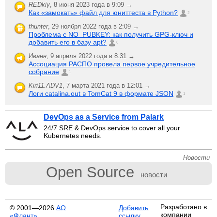
REDkiy
,
8 июня 2023 года в 9:09 →
Как «замокать» файл для юниттеста в Python?
2
fhunter
,
29 ноября 2022 года в 2:09 →
Проблема с NO_PUBKEY: как получить GPG-ключ и
добавить его в базу apt?
6
Иванн
,
9 апреля 2022 года в 8:31 →
Ассоциация РАСПО провела первое учредительное
собрание
1
Kiri11.ADV1
,
7 марта 2021 года в 12:01 →
Логи catalina.out в TomCat 9 в формате JSON
1
DevOps as a Service from Palark
24/7 SRE & DevOps service to cover all your
Kubernetes needs.
Новости
Open Source
новости
Разработано в
© 2001—2026
АО
Добавить
компании
«Флант»
ссылку