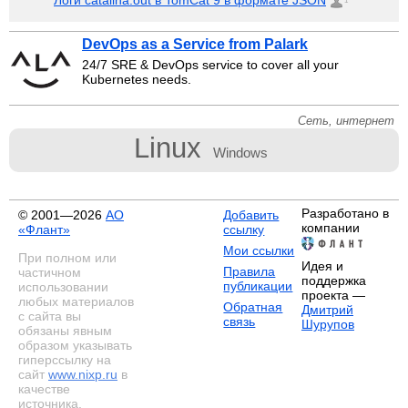
Логи catalina.out в TomCat 9 в формате JSON
1
DevOps as a Service from Palark
24/7 SRE & DevOps service to cover all your
Kubernetes needs.
Сеть, интернет
Linux
Windows
Разработано в
© 2001—2026
АО
Добавить
компании
«Флант»
ссылку
Мои ссылки
При полном или
Идея и
Правила
частичном
поддержка
публикации
использовании
проекта —
любых материалов
Обратная
Дмитрий
с сайта вы
связь
Шурупов
обязаны явным
образом указывать
гиперссылку на
сайт
www.nixp.ru
в
качестве
источника.