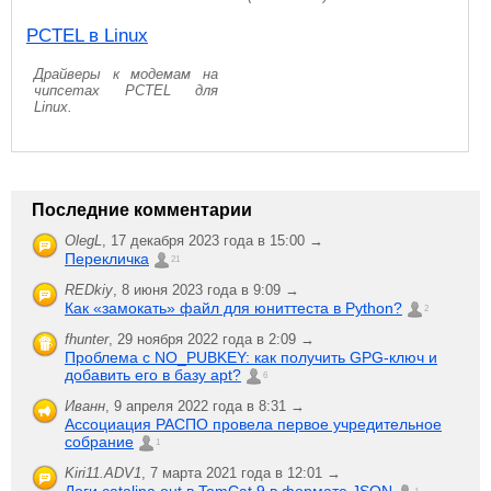
PCTEL в Linux
Драйверы к модемам на
чипсетах PCTEL для
Linux.
Последние комментарии
OlegL
,
17 декабря 2023 года в 15:00 →
Перекличка
21
REDkiy
,
8 июня 2023 года в 9:09 →
Как «замокать» файл для юниттеста в Python?
2
fhunter
,
29 ноября 2022 года в 2:09 →
Проблема с NO_PUBKEY: как получить GPG-ключ и
добавить его в базу apt?
6
Иванн
,
9 апреля 2022 года в 8:31 →
Ассоциация РАСПО провела первое учредительное
собрание
1
Kiri11.ADV1
,
7 марта 2021 года в 12:01 →