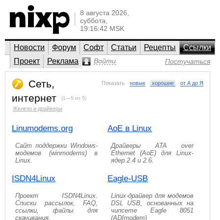
8 августа 2026,
суббота,
19:16:42 MSK
Новости
Форум
Софт
Статьи
Рецепты
Ссылки
Проект
Реклама
Войти
Постучаться
Сеть,
Показать
новые
хорошие
от А до Я
интернет
(1—5 из 5)
Железо и драйверы
Linumodems.org
AoE в Linux
Сайт поддержки Windows-
Драйверы ATA over
модемов (winmodems) в
Ethernet (AoE) для Linux-
Linux.
ядер 2.4 и 2.6.
ISDN4Linux
Eagle-USB
Проект ISDN4Linux.
Linux-драйвер для модемов
Списки рассылок, FAQ,
DSL USB, основанных на
ссылки, файлы для
чипсете Eagle 8051
скачивания.
(ADImodem)