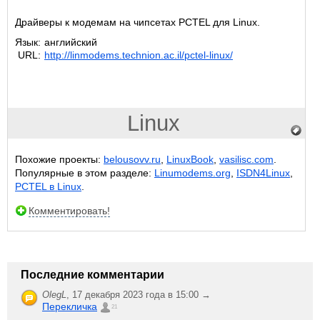
Драйверы к модемам на чипсетах PCTEL для Linux.
Язык:
английский
URL:
http://linmodems.technion.ac.il/pctel-linux/
Linux
Похожие проекты:
belousovv.ru
,
LinuxBook
,
vasilisc.com
.
Популярные в этом разделе:
Linumodems.org
,
ISDN4Linux
,
PCTEL в Linux
.
Комментировать!
Последние комментарии
OlegL
,
17 декабря 2023 года в 15:00 →
Перекличка
21