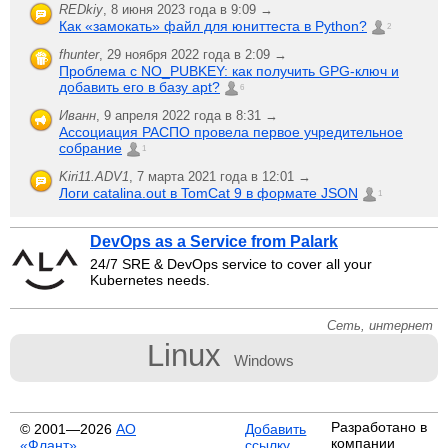
REDkiy
,
8 июня 2023 года в 9:09 →
Как «замокать» файл для юниттеста в Python?
2
fhunter
,
29 ноября 2022 года в 2:09 →
Проблема с NO_PUBKEY: как получить GPG-ключ и
добавить его в базу apt?
6
Иванн
,
9 апреля 2022 года в 8:31 →
Ассоциация РАСПО провела первое учредительное
собрание
1
Kiri11.ADV1
,
7 марта 2021 года в 12:01 →
Логи catalina.out в TomCat 9 в формате JSON
1
DevOps as a Service from Palark
24/7 SRE & DevOps service to cover all your
Kubernetes needs.
Сеть, интернет
Linux
Windows
Разработано в
© 2001—2026
АО
Добавить
компании
«Флант»
ссылку