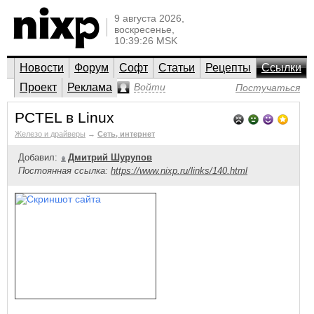
9 августа 2026,
воскресенье,
10:39:26 MSK
Новости
Форум
Софт
Статьи
Рецепты
Ссылки
Проект
Реклама
Войти
Постучаться
PCTEL в Linux
Железо и драйверы
→
Сеть, интернет
Добавил:
Дмитрий Шурупов
Постоянная ссылка:
https://www.nixp.ru/links/140.html