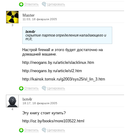
Ответить
Цитировать
Master
11:03, 18 февраля 2005
3
lxm4r
скрытие партов определения нападающего и
т;д;
Настрой firewall и этого будет достаточно на
домашней машине.
http://neogans.by.ru/article/slacklinux.htm
http://neogans.by.ru/article/sl2.htm
http://kainsk.tomsk.ru/g2003/sys25/sl_lin_3.htm
Ответить
Цитировать
lxm4r
18:17, 18 февраля 2005
4
Эту книгу стоит купить?
http://oz.by/books/more103522.html
Ответить
Цитировать