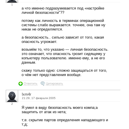
1
а что именно подразумевается под «настройке
личной безопасности"??
потому как личность в терминах операционной
системы слабо выражается. точнее, она там ну
никак не определяется.
а безопасность.. сильно зависит от того, какая
опасность угрожает.
возьмём то, что указано — личная безопасность.
это означает, что опасность грозит сидящему у
копьютеру пользователю. именно ему, а не его
данным.
скажу только одно: сложно защищаться от того,
о чём нет представления вообще.
Ответить
Цитировать
lxm4r
21:29, 17 февраля 2005
2
Я умел в виду безопасность моего компа;а
защитить от атак из нета;
т;е. скрытие партов определения нападающего и
т;д;