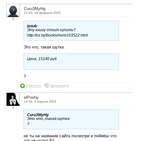
Curu3MyHg
21:43, 18 февраля 2005
5
lxm4r
Эту книгу стоит купить?
http://oz.by/books/more103522.html
Это что, такая шутка:
Цена: 15140 руб
?
Ответить
Цитировать
elPoohy
14:59, 4 апреля 2005
6
Curu3MyHg
Это что, такая шутка:
?
не ты на название сайта посмотри и поймёш что
это не шутка 8-)