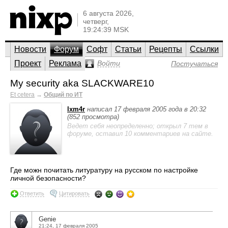
6 августа 2026,
четверг,
19:24:39 MSK
Новости
Форум
Софт
Статьи
Рецепты
Ссылки
Проект
Реклама
Войти
Постучаться
My security aka SLACKWARE10
Et cetera
→
Общий по ИТ
lxm4r
написал 17 февраля 2005 года в 20:32
(852 просмотра)
Ведет себя неопределенно; открыл 7 тем в
форуме, оставил 10 комментариев на сайте.
Где можн почитать литуратуру на русском по настройке
личной безопасности?
Ответить
Цитировать
Genie
21:24, 17 февраля 2005