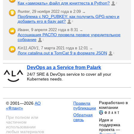
Как «замокать» файл для юниттеста в Python?
2
fhunter
,
29 ноября 2022 года в 2:09 →
Проблема с NO_PUBKEY: как получить GPG-ключ и
добавить его в базу apt?
6
Иванн
,
9 апреля 2022 года в 8:31 →
Ассоциация РАСПО провела первое учредительное
собрание
1
Kiri11.ADV1
,
7 марта 2021 года в 12:01 →
Логи catalina.out в TomCat 9 в формате JSON
1
DevOps as a Service from Palark
24/7 SRE & DevOps service to cover all your
Kubernetes needs.
Разработано в
© 2001—2026
АО
Правила
компании
«Флант»
публикации
Обратная
При полном или
связь
Идея и
частичном
поддержка
использовании
проекта —
любых материалов