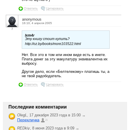
Ответить
Цитировать
anonymous
16:10, 4 апреля 2005
7
lxm4r
Эту книгу стоит купить?
http://oz.by/books/more103522.html
Нет. Все это в том или ином виде есть в инете.
Плата денег за эту макулатуру эквивалентна их
выбросу.
Другое дело, если «Белтелекому» платишь ты, а
не твой радободатель.
Ответить
Цитировать
Последние комментарии
OlegL
,
17 декабря 2023 года в 15:00 →
Перекличка
21
REDkiy
,
8 июня 2023 года в 9:09 →