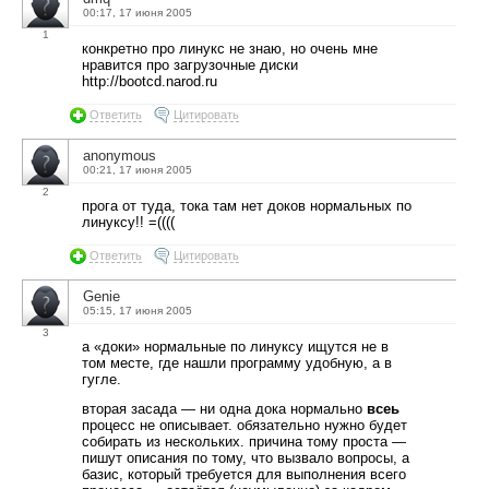
00:17, 17 июня 2005
1
конкретно про линукс не знаю, но очень мне
нравится про загрузочные диски
http://bootcd.narod.ru
Ответить
Цитировать
anonymous
00:21, 17 июня 2005
2
прога от туда, тока там нет доков нормальных по
линуксу!! =((((
Ответить
Цитировать
Genie
05:15, 17 июня 2005
3
а «доки» нормальные по линуксу ищутся не в
том месте, где нашли программу удобную, а в
гугле.
вторая засада — ни одна дока нормально
всеь
процесс не описывает. обязательно нужно будет
собирать из нескольких. причина тому проста —
пишут описания по тому, что вызвало вопросы, а
базис, который требуется для выполнения всего