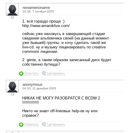
nonamenoname
10:38, 7 октября 2005
12
1. всё гораздо проще :)
http://www.amaroklive.com/
сейчас уже нахожусь в завершающей стадии
сведения альбомчика своей (на данный момент
уже бывшей) группы. и хочу сделать такой же
live-cd. ну и музыку лицензировать по creative
commons лицензии.
2. genie, а таким образом записанный диск будет
собственно бутиццо?
Ответить
Цитировать
anonymous
04:33, 11 декабря 2005
13
НИКАК НЕ МОГУ РАЗОБРАТСЯ С BCDW 2
!!!!!!!!!!!!!!
Никто не знает off-lineовых help-ов ну или
справок?
Ответить
Цитировать