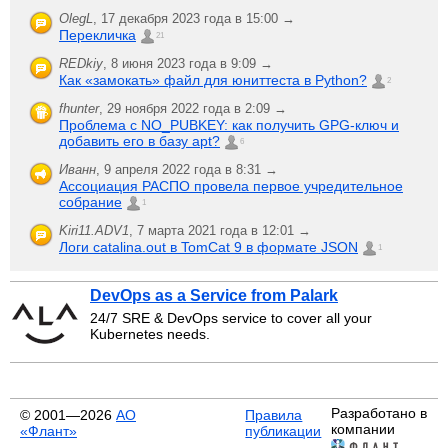
OlegL
,
17 декабря 2023 года в 15:00 →
Перекличка
21
REDkiy
,
8 июня 2023 года в 9:09 →
Как «замокать» файл для юниттеста в Python?
2
fhunter
,
29 ноября 2022 года в 2:09 →
Проблема с NO_PUBKEY: как получить GPG-ключ и
добавить его в базу apt?
6
Иванн
,
9 апреля 2022 года в 8:31 →
Ассоциация РАСПО провела первое учредительное
собрание
1
Kiri11.ADV1
,
7 марта 2021 года в 12:01 →
Логи catalina.out в TomCat 9 в формате JSON
1
DevOps as a Service from Palark
24/7 SRE & DevOps service to cover all your
Kubernetes needs.
Разработано в
© 2001—2026
АО
Правила
компании
«Флант»
публикации