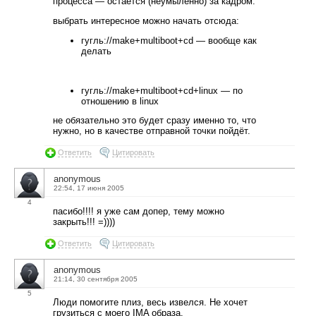
процесса — остаётся (неумыленно) за кадром.
выбрать интересное можно начать отсюда:
гугль://make+multiboot+cd — вообще как
делать
гугль://make+multiboot+cd+linux — по
отношению в linux
не обязательно это будет сразу именно то, что
нужно, но в качестве отправной точки пойдёт.
Ответить
Цитировать
anonymous
22:54, 17 июня 2005
4
пасибо!!!! я уже сам допер, тему можно
закрыть!!! =))))
Ответить
Цитировать
anonymous
21:14, 30 сентября 2005
5
Люди помогите плиз, весь извелся. Не хочет
грузиться с моего IMA образа.