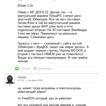
Юзаю 1.5z.
Образ с МС ДОС6.22. Делаю так — в
виртуальной машине VirtualPC слепил диск
(жосткой) 100метров. Все на него поставил.
Затем Взял в той же виртулатьной машине
поставил диски WXP (уже был) и этот
подключил вторым. На ХП поставил ВинИмадж.
Снял им образ. Переккинул на реальную
машину. Слинковал диск.
Гружусь с него — скачанный с сайта пустой
100метров с ФриДОС пашет как нефиг делать. А
мой выдает первую строчку Starting MS-DOS а
второй о тестинге HIMEM уже не появляется.
Вроде все облазил перепроверил. В чем трабла
незнаю.
Ответить
Цитировать
Genie
07:32, 1 октября 2005
6
ну, может тогда возьмёшь и поиспользуешь
работающий образ?
от FreeDOS который. раз он работает.
вот его скопируй под другим именем и, удалив