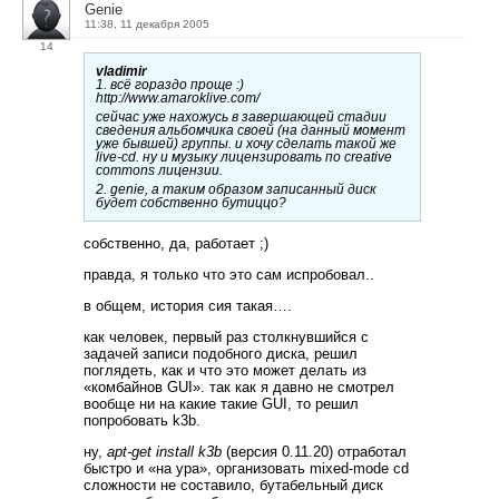
Genie
11:38, 11 декабря 2005
14
vladimir
1. всё гораздо проще :)
http://www.amaroklive.com/
сейчас уже нахожусь в завершающей стадии
сведения альбомчика своей (на данный момент
уже бывшей) группы. и хочу сделать такой же
live-cd. ну и музыку лицензировать по creative
commons лицензии.
2. genie, а таким образом записанный диск
будет собственно бутиццо?
собственно, да, работает ;)
правда, я только что это сам испробовал..
в общем, история сия такая….
как человек, первый раз столкнувшийся с
задачей записи подобного диска, решил
поглядеть, как и что это может делать из
«комбайнов GUI». так как я давно не смотрел
вообще ни на какие такие GUI, то решил
попробовать k3b.
ну,
apt-get install k3b
(версия 0.11.20) отработал
быстро и «на ура», организовать mixed-mode cd
сложности не составило, бутабельный диск