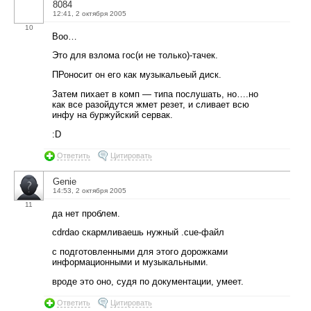
8084
12:41, 2 октября 2005
10
Воо…
Это для взлома гос(и не только)-тачек.
ПРоносит он его как музыкальеый диск.
Затем пихает в комп — типа послушать, но….но
как все разойдутся жмет резет, и сливает всю
инфу на буржуйский сервак.
:D
Ответить
Цитировать
Genie
14:53, 2 октября 2005
11
да нет проблем.
cdrdao скармливаешь нужный .cue-файл
с подготовленными для этого дорожками
информационными и музыкальными.
вроде это оно, судя по документации, умеет.
Ответить
Цитировать