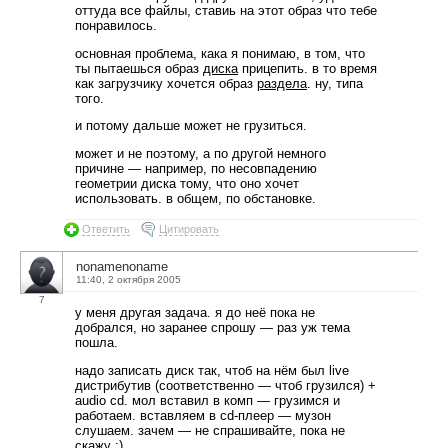
оттуда все файлы, ставиь на этот образ что тебе
понравилось.
основная проблема, кака я понимаю, в том, что
ты пытаешься образ
диска
прицепить. в то время
как загрузчику хочется образ
раздела
. ну, типа
того.
и потому дальше может не грузиться.
может и не поэтому, а по другой немного
причине — например, по несовпадению
геометрии диска тому, что оно хочет
использовать. в общем, по обстановке.
Ответить
Цитировать
nonamenoname
11:40, 2 октября 2005
7
у меня другая задача. я до неё пока не
добрался, но заранее спрошу — раз уж тема
пошла.
надо записать диск так, чтоб на нём был live
дистрибутив (соответственно — чтоб грузился) +
audio cd. мол вставил в комп — грузимся и
работаем. вставляем в cd-плеер — музон
слушаем. зачем — не спрашивайте, пока не
скажу :)