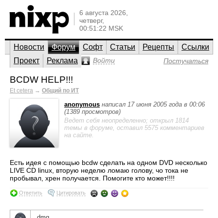
6 августа 2026,
четверг,
00:51:22 MSK
Новости
Форум
Софт
Статьи
Рецепты
Ссылки
Проект
Реклама
Войти
Постучаться
BCDW HELP!!!
Et cetera
→
Общий по ИТ
anonymous
написал 17 июня 2005 года в 00:06
(1389 просмотров)
Ведет себя неопределенно; открыл 1814
темы в форуме, оставил 5575 комментариев
на сайте.
Есть идея с помощью bcdw сделать на одном DVD несколько
LIVE CD linux, вторую неделю ломаю голову, чо тока не
пробывал, хрен получается. Помогите кто может!!!!
Ответить
Цитировать
dmq