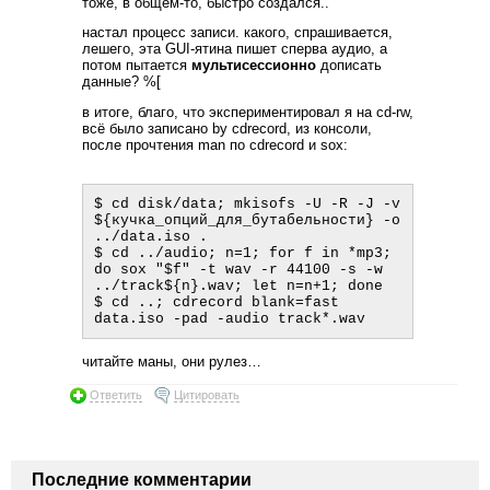
тоже, в общем-то, быстро создался..
настал процесс записи. какого, спрашивается,
лешего, эта GUI-ятина пишет сперва аудио, а
потом пытается
мультисессионно
дописать
данные? %[
в итоге, благо, что экспериментировал я на cd-rw,
всё было записано by cdrecord, из консоли,
после прочтения man по cdrecord и sox:
$ cd disk/data; mkisofs -U -R -J -v 
${кучка_опций_для_бутабельности} -o 
../data.iso .

$ cd ../audio; n=1; for f in *mp3; 
do sox "$f" -t wav -r 44100 -s -w 
../track${n}.wav; let n=n+1; done

$ cd ..; cdrecord blank=fast 
читайте маны, они рулез…
Ответить
Цитировать
Последние комментарии