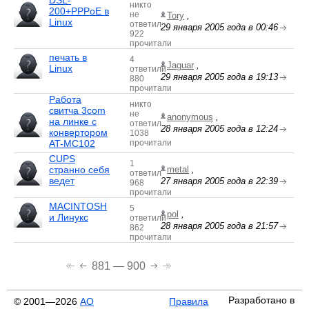
DSL-
никто
200+PPPoE в
не
Tory
,
Linux
ответил
29 января 2005 года в 00:46
922
прочитали
печать в
4
Jaguar
,
Linux
ответили
29 января 2005 года в 19:13
880
прочитали
Работа
никто
свитча 3com
не
anonymous
,
на линке с
ответил
28 января 2005 года в 12:24
конвертором
1038
AT-MC102
прочитали
CUPS
1
странно себя
metal
,
ответил
ведет
27 января 2005 года в 22:39
968
прочитали
MACINTOSH
5
pol
,
и Линукс
ответили
28 января 2005 года в 21:57
862
прочитали
881 — 900
Разработано в
© 2001—2026
АО
Правила