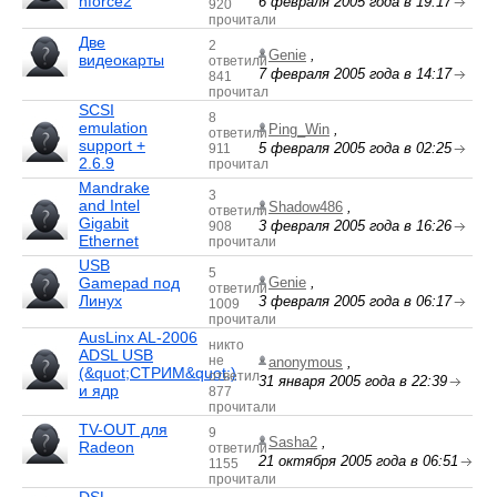
nforce2
6 февраля 2005 года в 19:17
920
прочитали
Две
2
Genie
,
видеокарты
ответили
7 февраля 2005 года в 14:17
841
прочитал
SCSI
8
emulation
Ping_Win
,
ответили
support +
5 февраля 2005 года в 02:25
911
2.6.9
прочитал
Mandrake
3
and Intel
Shadow486
,
ответили
Gigabit
3 февраля 2005 года в 16:26
908
Ethernet
прочитали
USB
5
Gamepad под
Genie
,
ответили
Линух
3 февраля 2005 года в 06:17
1009
прочитали
AusLinx AL-2006
никто
ADSL USB
не
anonymous
,
(&quot;СТРИМ&quot;)
ответил
31 января 2005 года в 22:39
и ядр
877
прочитали
TV-OUT для
9
Sasha2
,
Radeon
ответили
21 октября 2005 года в 06:51
1155
прочитали