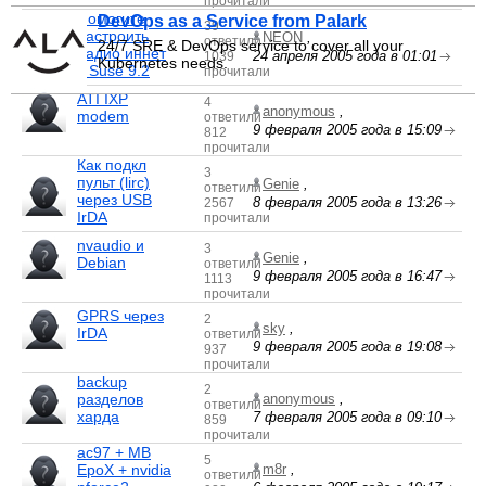
прочитали
Помогите
DevOps as a Service from Palark
39
настроить
NEON
,
ответили
24/7 SRE & DevOps service to cover all your
радио иннет
24 апреля 2005 года в 01:01
1039
Kubernetes needs.
в Suse 9.2
прочитали
ATI IXP
4
anonymous
,
modem
ответили
9 февраля 2005 года в 15:09
812
прочитали
Как подкл
3
пульт (lirc)
Genie
,
ответили
через USB
8 февраля 2005 года в 13:26
2567
IrDA
прочитали
nvaudio и
3
Genie
,
Debian
ответили
9 февраля 2005 года в 16:47
1113
прочитали
GPRS через
2
sky
,
IrDA
ответили
9 февраля 2005 года в 19:08
937
прочитали
backup
2
разделов
anonymous
,
ответили
харда
7 февраля 2005 года в 09:10
859
прочитали
ac97 + MB
5
EpoX + nvidia
m8r
,
ответили