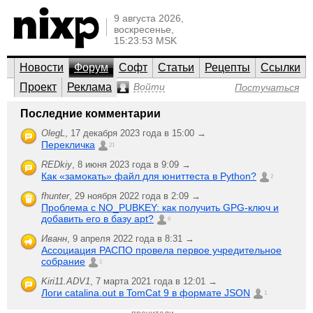
9 августа 2026,
воскресенье,
15:23:53 MSK
Новости
Форум
Софт
Статьи
Рецепты
Ссылки
Проект
Реклама
Войти
Постучаться
Аппаратное обеспечение
Последние комментарии
GNU/Linux, UNIX, Open Source
OlegL
,
17 декабря 2023 года в 15:00 →
Перекличка
Обсуждение проблем с использованием GNU/Linux и
21
UNIX-подобных систем и любого железа: ноутбуки и
нетбуки, аудио, видео, устройства ввода, беспроводная
REDkiy
,
8 июня 2023 года в 9:09 →
связь, мобильные устройства, носители данных и
Как «замокать» файл для юниттеста в Python?
файловые системы, принтеры / сканеры / МФУ.
2
fhunter
,
29 ноября 2022 года в 2:09 →
;-)
Создать новую
Проблема с NO_PUBKEY: как получить GPG-ключ и
Последняя активность
тему
добавить его в базу apt?
6
Скорость ком
Иванн
,
9 апреля 2022 года в 8:31 →
3
Genie
,
порта
ответили
Ассоциация РАСПО провела первое учредительное
9 февраля 2005 года в 19:34
1027
собрание
1
прочитали
install linux
Kiri11.ADV1
,
7 марта 2021 года в 12:01 →
6
w/no cd-rom
fly4life
,
Логи catalina.out в TomCat 9 в формате JSON
ответили
1
(?)
9 февраля 2005 года в 12:34
916