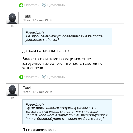
Ответить
Цитировать
Fatal
20:47, 17 июля 2006
15
Feuerbach
Т.е. проблемы могут появляться даже после
установки с диска?
да. сам натыкался на это.
Более того система вообще может не
загрузиться из-за того, что часть пакетов не
устновлено.
Ответить
Цитировать
Fatal
20:56, 17 июля 2006
16
Feuerbach
Ну не отмахивайся общими фразами. Ты
конкретно можешь сказать, что ты там
нашел, чего нет в нормальных дистрибутивах
(т.е. в дистрибутивах с системой пакетов)?
Я не отмахиваюсь…