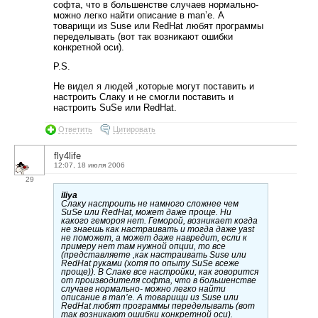
софта, что в большенстве случаев нормально-
можно легко найти описание в man’е. А
товарищи из Suse или RedHat любят программы
переделывать (вот так возникают ошибки
конкретной оси).
P.S.
Не видел я людей ,которые могут поставить и
настроить Слаку и не смогли поставить и
настроить SuSe или RedHat.
Ответить
Цитировать
fly4life
12:07, 18 июля 2006
29
iliya
Слаку настроить не намного сложнее чем
SuSe или RedHat, может даже проще. Ни
какого гемороя нет. Геморой, возникает когда
не знаешь как настраивать и тогда даже yast
не поможет, а может даже навредит, если к
примеру нет там нужной опции, то все
(представляете ,как настраивать Suse или
RedHat руками (хотя по опыту SuSe всеже
проще)). В Слаке все настройки, как говорится
от производителя софта, что в большенстве
случаев нормально- можно легко найти
описание в man’е. А товарищи из Suse или
RedHat любят программы переделывать (вот
так возникают ошибки конкретной оси).