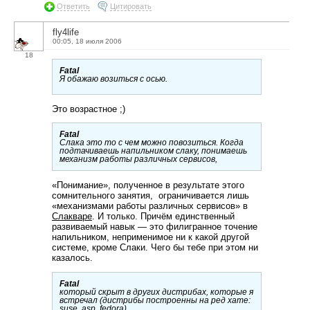
Ответить
Цитировать
fly4life
00:05, 18 июля 2006
18
Fatal
Я обажаю возиться с осью.
Это возрастное ;)
Fatal
Слака это то с чем можно повозиться. Когда
подтачиваешь напильником слаку, понимаешь
механизм работы различных сервисов,
«Понимание», полученное в результате этого
сомнительного занятия, ограничивается лишь
«механизмами работы различных сервисов» в
Слакваре
. И только. Причём единственный
развиваемый навык — это филигранное точение
напильником, неприменимое ни к какой другой
системе, кроме Слаки. Чего бы тебе при этом ни
казалось.
Fatal
который скрыт в других дистрибах, которые я
встречал (дистрибы построенны на ред хате:
suse, asp, fedora).