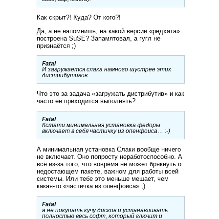
Как скрыт?! Куда? От кого?!
Да, а не напомнишь, на какой версии «редхата»
построена SuSE? Запамятовал, а гугл не
признаётся ;)
Fatal
И загружается слака намного шустрее этих
дистрибутивов.
Что это за задача «загружать дистрибутив» и как
часто её приходится выполнять?
Fatal
Кстати минимальная установка федоры
включает в себя частичку из опенфоиса… :-)
А минимальная установка Слаки вообще ничего
не включает. Оно попросту неработоспособно. А
всё из-за того, что вовремя не может брякнуть о
недостающем пакете, важном для работы всей
системы. Или тебе это меньше мешает, чем
какая-то «частичка из опенфоиса» ;)
Fatal
а не покупать кучу дисков и устанавливать
полностью весь софт, который глючит и