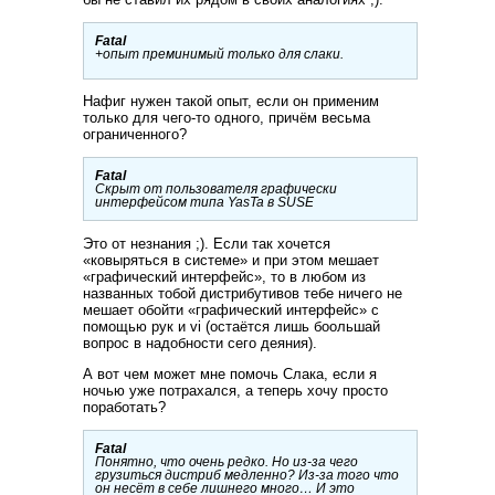
Fatal
+опыт преминимый только для слаки.
Нафиг нужен такой опыт, если он применим
только для чего-то одного, причём весьма
ограниченного?
Fatal
Скрыт от пользователя графически
интерфейсом типа YasTa в SUSE
Это от незнания ;). Если так хочется
«ковыряться в системе» и при этом мешает
«графический интерфейс», то в любом из
названных тобой дистрибутивов тебе ничего не
мешает обойти «графический интерфейс» с
помощью рук и vi (остаётся лишь боольшай
вопрос в надобности сего деяния).
А вот чем может мне помочь Слака, если я
ночью уже потрахался, а теперь хочу просто
поработать?
Fatal
Понятно, что очень редко. Но из-за чего
грузиться дистриб медленно? Из-за того что
он несёт в себе лишнего много… И это