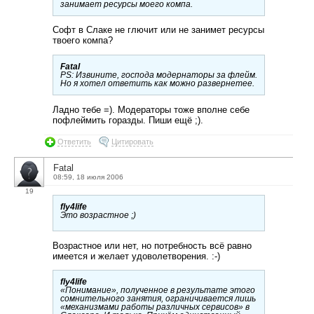
занимает ресурсы моего компа.
Софт в Слаке не глючит или не занимет ресурсы
твоего компа?
Fatal
PS: Извините, господа модернаторы за флейм.
Но я хотел ответить как можно развернетее.
Ладно тебе =). Модераторы тоже вполне себе
пофлеймить горазды. Пиши ещё ;).
Ответить
Цитировать
Fatal
08:59, 18 июля 2006
19
fly4life
Это возрастное ;)
Возрастное или нет, но потребность всё равно
имеется и желает удоволетворения. :-)
fly4life
«Понимание», полученное в результате этого
сомнительного занятия, ограничивается лишь
«механизмами работы различных сервисов» в