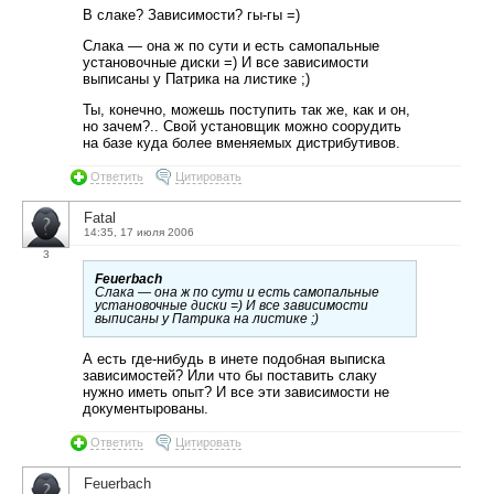
В слаке? Зависимости? гы-гы =)
Слака — она ж по сути и есть самопальные
установочные диски =) И все зависимости
выписаны у Патрика на листике ;)
Ты, конечно, можешь поступить так же, как и он,
но зачем?.. Свой установщик можно соорудить
на базе куда более вменяемых дистрибутивов.
Ответить
Цитировать
Fatal
14:35, 17 июля 2006
3
Feuerbach
Слака — она ж по сути и есть самопальные
установочные диски =) И все зависимости
выписаны у Патрика на листике ;)
А есть где-нибудь в инете подобная выписка
зависимостей? Или что бы поставить слаку
нужно иметь опыт? И все эти зависимости не
документырованы.
Ответить
Цитировать
Feuerbach