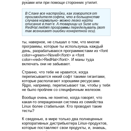
руками или при помощи сторонних утилит.
В Слаке все настройки, как говорится от
производителя софта, что в большенстве
случаев нормально- можно легко найти
описание в man’е. А товарищи из Suse или
RedHat любят программы переделывать (вот
так возникают ошибки конкретной оси).
ты, наверное, не слышал о том, что многие
программы, которые ты используешь каждый
день, разрабатываюся программистами из <font
color=«green»>Novell</font> и <font
color=«red»>RedHat</font>. И маны туда
включать они не забывают.
Странно, что тебе не нравится, когда
переписывается некий софт такими гигантами,
которые располагают хорошими ресурсами.
Ядро, например, переписывают так, чтобы у тебя
не было проблем со специфичным железом.
Вообще очень не понятно, когда говорят, что
какая-то операционная система из семейства
Linux более стабильная. Кто проводил такие
тесты?
К сведенью, в мире только два полнеценных
корпоративных дистрибьютера
Linux
-продуктов,
которые поставляют свои продукты, и, знаешь,