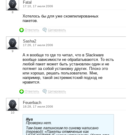
Fatal
17:10, 17 июля 2006
8
Хотелось бы для уже скомпилированных
пакетов.
Ответить
Цитировать
Sasha2
17:26, 17 июля 2006
9
А я вообще то где то читал, что в Slackware
вообще зависимости не обрабатываются. То есть
любой пакет может быть установлен один и не
потянет за собой установку других. Плохо это
или хорошо, решать пользователю. Мне,
например, такой экстремистский подход не
нравится.
Ответить
Цитировать
Feuerbach
18:28, 17 июля 2006
10
iliya
Проверки нет.
Там даже латинским по синему написано
(перевод): «Пакеты отмеченые как