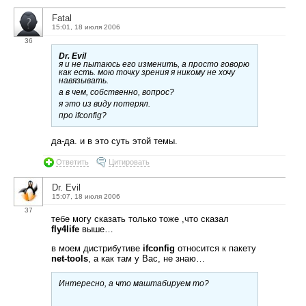
Fatal
15:01, 18 июля 2006
36
Dr. Evil
я и не пытаюсь его изменить, а просто говорю
как есть. мою точку зрения я никому не хочу
навязывать.
а в чем, собственно, вопрос?
я это из виду потерял.
про ifconfig?
да-да. и в это суть этой темы.
Ответить
Цитировать
Dr. Evil
15:07, 18 июля 2006
37
тебе могу сказать только тоже ,что сказал
fly4life
выше…
в моем дистрибутиве
ifconfig
относится к пакету
net-tools
, а как там у Вас, не знаю…
Интересно, а что маштабируем то?