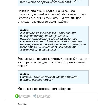
и как часто её приходится выполнять?
Понятно, что очень редко. Но из-за чего
грузиться дистриб медленно? Из-за того что он
несёт в себе лишнего много… И это лишнее
отжирает рисурсы во время работы.
fly4life
А минимальная установка Слаки вообще
ничего не включает. Оно попросту
неработоспособно. А всё из-за того, что
вовремя не может брякнуть о недостающем
пакете, важном для работы всей системы. Или
тебе это меньше мешает, чем какая-то
«частичка из опенфоиса» ;)
Эта частичка входит в дистриб, который я качаю,
и который расходует траф, за который я плачу
деньги.
fly4life
Софт в Слаке не глючит или не занимет
ресурсы твоего компа?
Много меньше скажем, чем в федоре.
Ответить
Цитировать
fly4life