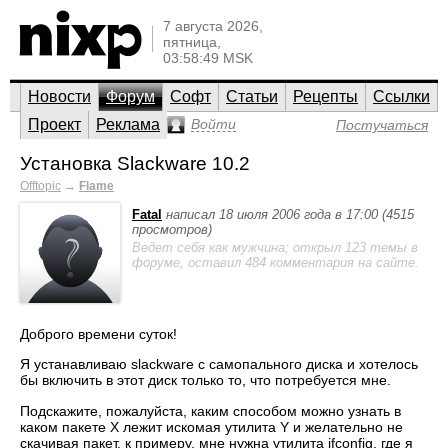
7 августа 2026,
пятница,
03:58:49 MSK
Новости
Форум
Софт
Статьи
Рецепты
Ссылки
Проект
Реклама
Войти
Постучаться
Установка Slackware 10.2
Offtopic
→
Flame
Fatal
написал 18 июля 2006 года в 17:00 (4515
просмотров)
Ведет себя как мужчина; открыл 123 темы в
форуме, оставил 484 комментария на сайте.
Доброго времени суток!
Я устанавливаю slackware с самопального диска и хотелось
бы включить в этот диск только то, что потребуется мне.
Подскажите, пожалуйста, каким способом можно узнать в
каком пакете X лежит искомая утилита Y и желательно не
скачивая пакет, к примеру, мне нужна утилита ifconfig, где я