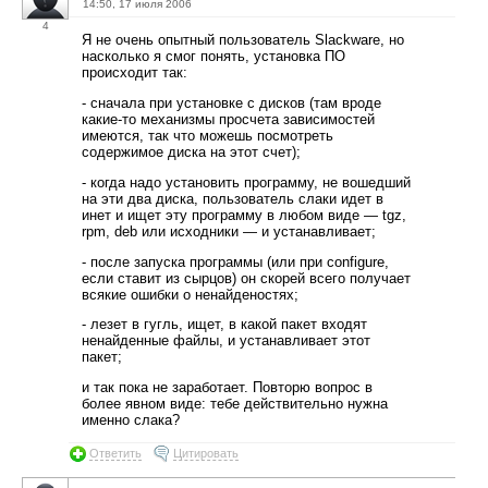
14:50, 17 июля 2006
4
Я не очень опытный пользователь Slackware, но
насколько я смог понять, установка ПО
происходит так:
- сначала при установке с дисков (там вроде
какие-то механизмы просчета зависимостей
имеются, так что можешь посмотреть
содержимое диска на этот счет);
- когда надо установить программу, не вошедший
на эти два диска, пользователь слаки идет в
инет и ищет эту программу в любом виде — tgz,
rpm, deb или исходники — и устанавливает;
- после запуска программы (или при configure,
если ставит из сырцов) он скорей всего получает
всякие ошибки о ненайденостях;
- лезет в гугль, ищет, в какой пакет входят
ненайденные файлы, и устанавливает этот
пакет;
и так пока не заработает. Повторю вопрос в
более явном виде: тебе действительно нужна
именно слака?
Ответить
Цитировать