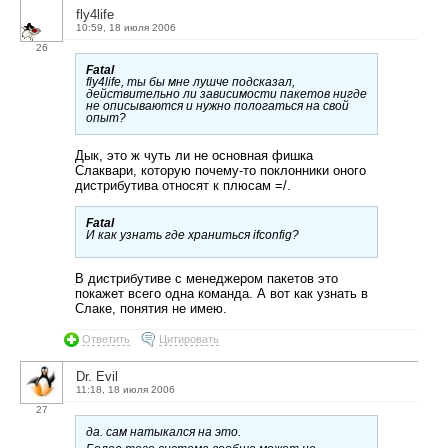
fly4life
10:59, 18 июля 2006
26
Fatal
fly4life, ты бы мне лушче подсказал,
действительно ли зависимости пакетов нигде
не описываются и нужно пологаться на свой
опыт?
Дык, это ж чуть ли не основная фишка
Слаквари, которую почему-то поклонники оного
дистрибутива относят к плюсам =/.
Fatal
И как узнать где храниться ifconfig?
В дистрибутиве с менеджером пакетов это
покажет всего одна команда. А вот как узнать в
Слаке, понятия не имею.
Ответить
Цитировать
Dr. Evil
11:18, 18 июля 2006
27
да. сам натыкался на это.