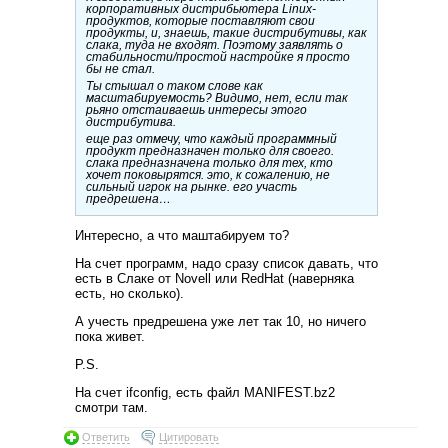
корпоративных дистрибьютера
Linux
-
продуктов, которые поставляют свои
продукты, и, знаешь, такие дистрибутивы, как
слака, туда не входят. Поэтому заявлять о
стабильности/простой настройке я просто
бы не стал.
Ты стышал о таком слове как
масштабируемость? Видимо, нет, если так
рьяно отстаиваешь интересы этого
дистрибутива.
еще раз отмечу, что каждый программный
продукт предназначен только для своего.
слака предназначена только для тех, кто
хочет поковырятся. это, к сожалению, не
сильный игрок на рынке. его участь
предрешена…
Интересно, а что маштабируем то?
На счет программ, надо сразу список давать, что
есть в Слаке от Novell или RedHat (наверняка
есть, но сколько).
А учесть предрешена уже лет так 10, но ничего
пока живет.
P.S.
На счет ifconfig, есть файл MANIFEST.bz2
смотри там.
Ответить
Цитировать