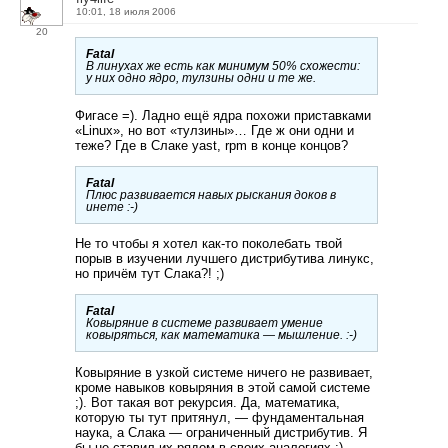
10:01, 18 июля 2006
20
Fatal
В линухах же есть как минимум 50% схожести:
у них одно ядро, тулзины одни и те же.
Фигасе =). Ладно ещё ядра похожи приставками
«Linux», но вот «тулзины»… Где ж они одни и
теже? Где в Слаке yast, rpm в конце концов?
Fatal
Плюс развивается навых рыскания доков в
инете :-)
Не то чтобы я хотел как-то поколебать твой
порыв в изучении лучшего дистрибутива линукс,
но причём тут Слака?! ;)
Fatal
Ковыряние в системе развивает умение
ковыряться, как математика — мышление. :-)
Ковыряние в узкой системе ничего не развивает,
кроме навыков ковыряния в этой самой системе
;). Вот такая вот рекурсия. Да, математика,
которую ты тут притянул, — фундаментальная
наука, а Слака — ограниченный дистрибутив. Я
бы не ставил их рядом в своих аналогиях ;).