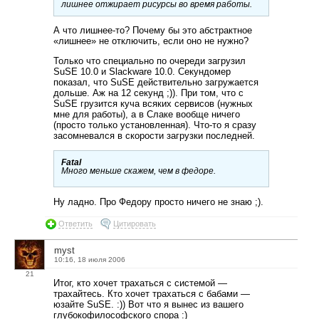
лишнее отжирает рисурсы во время работы.
А что лишнее-то? Почему бы это абстрактное
«лишнее» не отключить, если оно не нужно?
Только что специально по очереди загрузил
SuSE 10.0 и Slackware 10.0. Секундомер
показал, что SuSE действительно загружается
дольше. Аж на 12 секунд ;)). При том, что с
SuSE грузится куча всяких сервисов (нужных
мне для работы), а в Слаке вообще ничего
(просто только установленная). Что-то я сразу
засомневался в скорости загрузки последней.
Fatal
Много меньше скажем, чем в федоре.
Ну ладно. Про Федору просто ничего не знаю ;).
Ответить
Цитировать
myst
10:16, 18 июля 2006
21
Итог, кто хочет трахаться с системой —
трахайтесь. Кто хочет трахаться с бабами —
юзайте SuSE. :)) Вот что я вынес из вашего
глубокофилософского спора :)