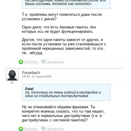
НЕОБХОДИМЫЕ нужно установить (Хотя, это
Ваша система, делайте как хотите)».
Т.е. проблемы могут появляться даже после
установки с диска?
Одно дело, что есть базовые пакеты, без
которых ось не будет функционировать.
Другое, что одни пакеты зависят от других, и
если после установки ты уже сталкиваешься с
проблемой нерешенных зависимостей, то это..
гм.. абсурд.
Ответить
Цитировать
Feuerbach
18:41, 17 июля 2006
11
Fatal
да. поскольку он очень гибкий в настройке и
один из стабильных дистрибутивов.
Ну не отмахивайся общими фразами. Ты
конкретно можешь сказать, что ты там нашел,
чего нет в нормальных дистрибутивах (т.е. в
дистрибутивах с системой пакетов)?
Ответить
Цитировать