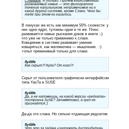
Слакваре
. И только. Причём единственный
развиваемый навык — это филигранное
точение напильником, неприменимое ни к
какой другой системе, кроме Слаки. Чего бы
тебе при этом ни казалось.
В линухах же есть как минимум 50% схожести: у
них одно ядро, тулзины одни и те же. Плюс
развивается навых рыскания доков в инете :-)
что уже не только приминимо к слаке.
Ковыряние в системе развивает умение
ковыряться, как математика — мышление. :-)
+опыт преминимый только для слаки.
fly4life
Как скрыт?! Куда? От кого?!
Скрыт от пользователя графически интерфейсом
типа YasTa в SUSE
fly4life
Да, а не напомнишь, на какой версии «редхата»
построена SuSE? Запамятовал, а гугл не
признаётся ;)
Да-да это слака. Но сильно отдающая редхатом.
fly4life
Что это за задача «загружать дистрибутив»