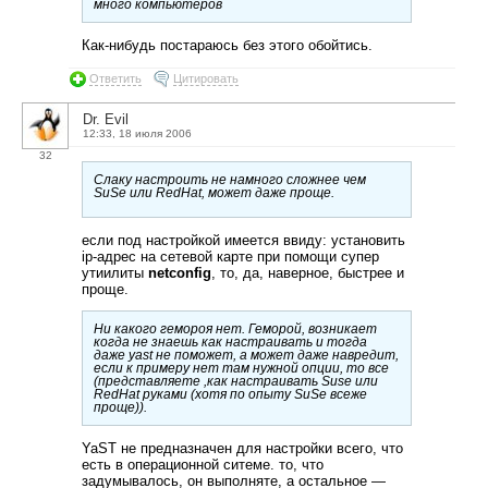
много компьютеров
Как-нибудь постараюсь без этого обойтись.
Ответить
Цитировать
Dr. Evil
12:33, 18 июля 2006
32
Слаку настроить не намного сложнее чем
SuSe или RedHat, может даже проще.
если под настройкой имеется ввиду: установить
ip-адрес на сетевой карте при помощи супер
утиилиты
netconfig
, то, да, наверное, быстрее и
проще.
Ни какого гемороя нет. Геморой, возникает
когда не знаешь как настраивать и тогда
даже yast не поможет, а может даже навредит,
если к примеру нет там нужной опции, то все
(представляете ,как настраивать Suse или
RedHat руками (хотя по опыту SuSe всеже
проще)).
YaST не предназначен для настройки всего, что
есть в операционной ситеме. то, что
задумывалось, он выполняте, а остальное —