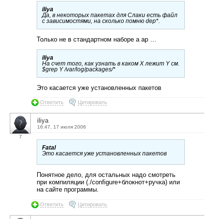
iliya
Да, в некоторых пакетах для Слаки есть файл
с зависимостями, на сколько помню dep*.
Только не в стандартном наборе a ap …
iliya
На счет того, как узнать в каком X лежит Y см.
$grep Y /var/log/packages/*
Это касается уже установленных пакетов
Ответить
Цитировать
iliya
16:47, 17 июля 2006
7
Fatal
Это касается уже установленных пакетов
Понятное дело, для остальных надо смотреть
при компиляции (./configure+блокнот+ручка) или
на сайте программы.
Ответить
Цитировать