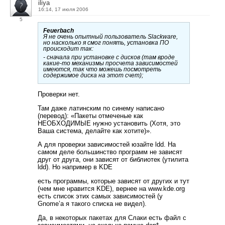
iliya
16:14, 17 июля 2006
5
Feuerbach
Я не очень опытный пользователь Slackware,
но насколько я смог понять, установка ПО
происходит так:
- сначала при установке с дисков (там вроде
какие-то механизмы просчета зависимостей
имеются, так что можешь посмотреть
содержимое диска на этот счет);
Проверки нет.
Там даже латинским по синему написано
(перевод): «Пакеты отмеченые как
НЕОБХОДИМЫЕ нужно установить (Хотя, это
Ваша система, делайте как хотите)».
А для проверки зависимостей юзайте ldd. На
самом деле большинство программ не зависят
друг от друга, они зависят от библиотек (утилита
ldd). Но например в KDE
есть программы, которые зависят от других и тут
(чем мне нравится KDE), вернее на www.kde.org
есть список этих самых зависимостей (у
Gnome’а я такого списка не видел).
Да, в некоторых пакетах для Слаки есть файл с