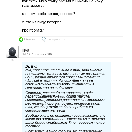
как есть. мою точку зрения я никому не хочу
навязывать.
а в чем, собственно, вопрос?
я это из виду потерял.
про ifconfig?
Ответить
Цитировать
iliya
14:49, 18 июля 2006
35
Dr. Evil
ты, наверное, не слышал о том, что многие
программы, которые ты используешь каждый
день, разрабатываюся программистами из
<font color=«green»>Novell</font> и <font
color=«red»>RedHat</font>. И маны туда
включать они не забывают.
Странно, что тебе не нравится, когда
переписывается некий софт такими
гигантами, которые располагают хорошими
ресурсами. Ядро, например, переписывают
так, чтобы у тебя не было проблем со
специфичным железом.
Вообще очень не понятно, когда говорят, что
какая-то операционная система из семейства
Linux более стабильная. Кто проводил такие
тесты?
К сведенью, в мире только два полнеценных