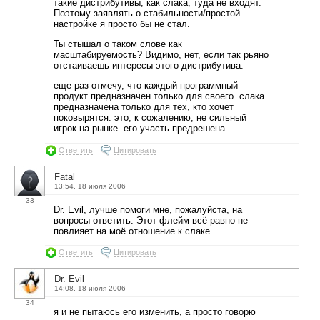
такие дистрибутивы, как слака, туда не входят.
Поэтому заявлять о стабильности/простой
настройке я просто бы не стал.
Ты стышал о таком слове как
масштабируемость? Видимо, нет, если так рьяно
отстаиваешь интересы этого дистрибутива.
еще раз отмечу, что каждый программный
продукт предназначен только для своего. слака
предназначена только для тех, кто хочет
поковырятся. это, к сожалению, не сильный
игрок на рынке. его участь предрешена…
Ответить
Цитировать
Fatal
13:54, 18 июля 2006
33
Dr. Evil, лучше помоги мне, пожалуйста, на
вопросы ответить. Этот флейм всё равно не
повлияет на моё отношение к слаке.
Ответить
Цитировать
Dr. Evil
14:08, 18 июля 2006
34
я и не пытаюсь его изменить, а просто говорю