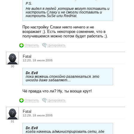
P.S.
Не видел я людей ,которые могут поставить и
настроить Слаку и не смогли поставить и
настроить SuSe или RedHat.
Про настройку Слаки никто ничего и не
возражает ;). Есть некоторое сомнение, что в
получившемся можно потом будет работать ;).
Ответить
Цитировать
Fatal
12:20, 18 июля 2006
30
Dr. Evil
пока можешь спокойно развлекаться. это
иногда даже забавляет…
Чё правда что ли? Ну, ты вооще крут!
Ответить
Цитировать
Fatal
12:28, 18 июля 2006
31
Dr. Evil
когда начнешь администрировать сети, где