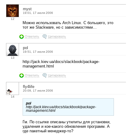
myst
19:01, 17 июля 2006
12
Можно использовать Arch Linux. С большего, это
тот же Slackware, но с зависимостями…
Ответить
Цитировать
pol
19:51, 17 июля 2006
13
http://jack.kiev.ua/docs/slackbook/package-
management.html
Ответить
Цитировать
fly4life
20:09, 17 июля 2006
14
pol
http://jack.kiev.ua/docs/slackbook/package-
management.html
Гм. По ссылке описаны утилиты для установки,
удаления и кое-какого обновления программ. А
где пакетный менеджер-то?