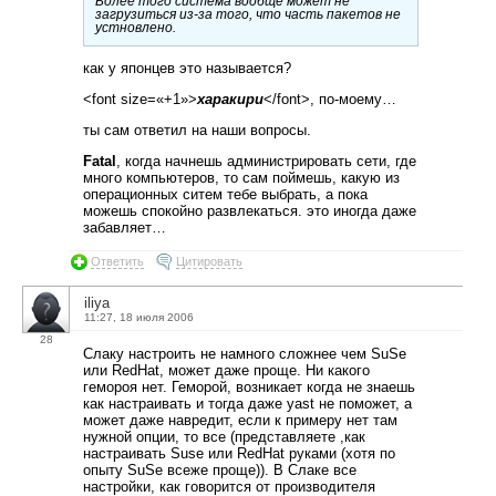
Более того система вообще может не
загрузиться из-за того, что часть пакетов не
устновлено.
как у японцев это называется?
<font size=«+1»>
харакири
</font>, по-моему…
ты сам ответил на наши вопросы.
Fatal
, когда начнешь администрировать сети, где
много компьютеров, то сам поймешь, какую из
операционных ситем тебе выбрать, а пока
можешь спокойно развлекаться. это иногда даже
забавляет…
Ответить
Цитировать
iliya
11:27, 18 июля 2006
28
Слаку настроить не намного сложнее чем SuSe
или RedHat, может даже проще. Ни какого
гемороя нет. Геморой, возникает когда не знаешь
как настраивать и тогда даже yast не поможет, а
может даже навредит, если к примеру нет там
нужной опции, то все (представляете ,как
настраивать Suse или RedHat руками (хотя по
опыту SuSe всеже проще)). В Слаке все
настройки, как говорится от производителя