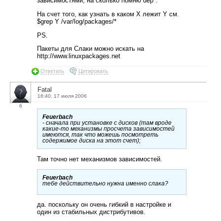
зависимостями, на сколько помню dep*.
На счет того, как узнать в каком X лежит Y см.
$grep Y /var/log/packages/*
PS.
Пакеты для Слаки можно искать на
http://www.linuxpackages.net
Ответить
Цитировать
Fatal
16:40, 17 июля 2006
6
Feuerbach
- сначала при установке с дисков (там вроде
какие-то механизмы просчета зависимостей
имеются, так что можешь посмотреть
содержимое диска на этот счет);
Там точно нет механизмов зависимостей.
Feuerbach
тебе действительно нужна именно слака?
да. поскольку он очень гибкий в настройке и
один из стабильных дистрибутивов.