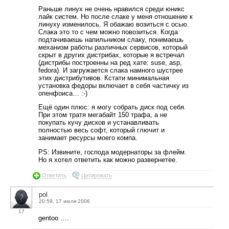
Раньше линух не очень нравился среди юникс
лайк систем. Но после слаке у меня отношение к
линуху изменилось. Я обажаю возиться с осью.
Слака это то с чем можно повозиться. Когда
подтачиваешь напильником слаку, понимаешь
механизм работы различных сервисов, который
скрыт в других дистрибах, которые я встречал
(дистрибы построенны на ред хате: suse, asp,
fedora). И загружается слака намного шустрее
этих дистрибутивов. Кстати минимальная
установка федоры включает в себя частичку из
опенфоиса… :-)
Ещё один плюс: я могу собрать диск под себя.
При этом тратя мегабайт 150 трафа, а не
покупать кучу дисков и устанавливать
полностью весь софт, который глючит и
занимает ресурсы моего компа.
PS: Извините, господа модернаторы за флейм.
Но я хотел ответить как можно развернетее.
Ответить
Цитировать
pol
20:59, 17 июля 2006
17
gentoo ….