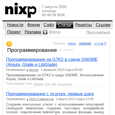
7 августа 2026,
пятница,
00:48:04 MSK
Новости
Форум
Софт
Статьи
Рецепты
Ссылки
Проект
Реклама
Войти
Постучаться
Показать
новые
хорошие
от А до Я
Программирование
(1—2 из 2)
Программирование на GTK2 в среде GNOME
(Anjuta, Glade и LibGlade)
Опубликовал
decvar
1 февраля 2010 года в 00:00
Программирование на GTK2 в среде GNOME. Использование
Anjuta, Glade и LibGlade.
Популярные теги:
GNOME
,
GTK
,
IDE
,
разработка
Программирование с ncurses: первые шаги
Опубликовал
Петр Семилетов
1 марта 2013 года в 12:00
Создание консольных утилит с использованием популярной
свободной библиотеки создания текстовых интерфейсов
ncurses: подключение библиотеки, основные функции, вывод