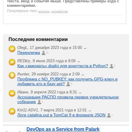
текста, ввод и события мыши. Представлены примеры кода с
комментариями.
Популярные теги:
консоль
,
разработка
Последние комментарии
OlegL
,
17 декабря 2023 года в 15:00 →
Перекличка
21
REDkiy
,
8 июня 2023 года в 9:09 →
Как «замокать» файл для юниттеста в Python?
2
fhunter
,
29 ноября 2022 года в 2:09 →
Проблема с NO_PUBKEY: как получить GPG-ключ и
добавить его в базу apt?
6
Иванн
,
9 апреля 2022 года в 8:31 →
Ассоциация РАСПО провела первое учредительное
собрание
1
Kiri11.ADV1
,
7 марта 2021 года в 12:01 →
Логи catalina.out в TomCat 9 в формате JSON
1
DevOps as a Service from Palark