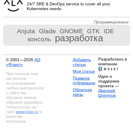
24/7 SRE & DevOps service to cover all your
Kubernetes needs.
Программирование
Anjuta
Glade
GNOME
GTK
IDE
разработка
консоль
Разработано в
© 2001—2026
АО
Добавить
компании
«Флант»
статью
Мои статьи
При полном или
Идея и
Правила
частичном
поддержка
публикации
использовании
проекта —
любых материалов
Обратная
Дмитрий
с сайта вы
связь
Шурупов
обязаны явным
образом указывать
гиперссылку на
сайт
www.nixp.ru
в
качестве
источника.