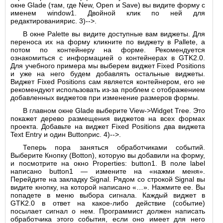
окне Glade (там, где New, Open и Save) вы видите форму с
именем window1. Двойной клик по ней для
редактированиярис. 3)-->.
В окне Palette вы видите доступные вам виджеты. Для
переноса их на форму кликните по виджету в Pallete, а
потом по контейнеру на форме. Рекомендуется
ознакомиться с информацией о контейнерах в GTK2.0.
Для учебного примера мы выберем виджет Fixed Positions
и уже на него будем добавлять остальные виджеты.
Виджет Fixed Positions сам является контейнером, его не
рекомендуют использовать из-за проблем с отображением
добавленных виджетов при изменение размеров формы.
В главном окне Glade выберите View->Widget Tree. Это
покажет дерево размещения виджетов на всех формах
проекта. Добавьте на виджет Fixed Positions два виджета
Text Entry и один Buttonрис. 4)-->.
Теперь пора заняться обработчиками событий.
Выберите Кнопку (Botton), которую вы добавили на форму,
и посмотрите на окно Properties: button1. В поле label
написано button1 — измените на «нажми меня».
Перейдите на закладку Signal. Рядом со строкой Signal вы
видите кнопку, на которой написано «…». Нажмите ее. Вы
попадете в меню выбора сигнала. Каждый виджет в
GTK2.0 в ответ на какое-либо действие (событие)
посылает сигнал о нем. Программист должен написать
обработчика этого события, если оно имеет для него