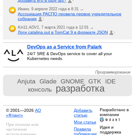
добавить его в базу apt?
6
Иванн
,
9 апреля 2022 года в 8:31 →
Ассоциация РАСПО провела первое учредительное
собрание
1
Kiri11.ADV1
,
7 марта 2021 года в 12:01 →
Логи catalina.out в TomCat 9 в формате JSON
1
DevOps as a Service from Palark
24/7 SRE & DevOps service to cover all your
Kubernetes needs.
Программирование
Anjuta
Glade
GNOME
GTK
IDE
разработка
консоль
Разработано в
© 2001—2026
АО
Добавить
компании
«Флант»
статью
Мои статьи
При полном или
Идея и
Правила
частичном
поддержка
публикации
использовании