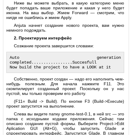
Ниже вы можете выбрать, в какую категорию меню
будет попадать ваше приложение и какая у него будет
иконка. На ваш выбор. Жмем Forward — смотрим, что
нигде не ошиблись и жмем Apply.
Anjuta начнет создание нового проекта, вам нужно
немного подождать.
2. Проектируем интерфейс
Созжание проекта завершится словами:
Auto generation 
completed.................Succesfull
Собственно, проект создан — надо его наполнить чем-
нибудь полезным. Для начала нажмите F11. Это
скомпилирует созданный проект. Поскольку он у нас
пустой, мы только проверим его работу.
(F11= Build -> Build). По кнопке F3 (Build->Execute)
проект запустится на выполнение.
Слева вы видите папку gnome-test-0.1, в ней src — это
папка с исходными кодами приложения. Сейчас там
описано создание пустой формы. Выберите Project->Edit
Aplication GUI (Alt+G), чтобы запустить Glade и
спроектировать интерфейс. Запустится Glade. В главном