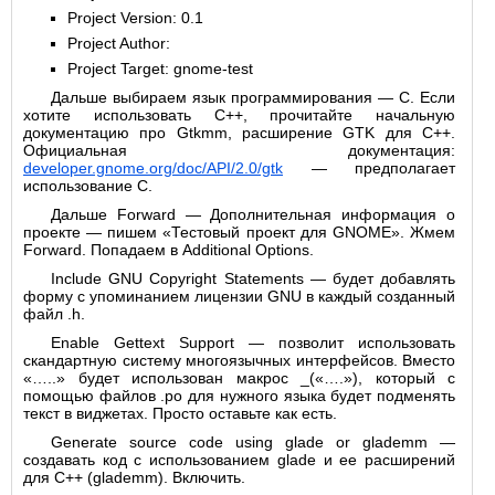
Project Version: 0.1
Project Author:
Project Target: gnome-test
Дальше выбираем язык программирования — C. Если
хотите использовать C++, прочитайте начальную
документацию про Gtkmm, расширение GTK для C++.
Официальная документация:
developer.gnome.org/doc/API/2.0/gtk
— предполагает
использование С.
Дальше Forward — Дополнительная информация о
проекте — пишем «Тестовый проект для GNOME». Жмем
Forward. Попадаем в Additional Options.
Include GNU Copyright Statements — будет добавлять
форму с упоминанием лицензии GNU в каждый созданный
файл .h.
Enable Gettext Support — позволит использовать
скандартную систему многоязычных интерфейсов. Вместо
«…..» будет использован макрос _(«….»), который с
помощью файлов .po для нужного языка будет подменять
текст в виджетах. Просто оставьте как есть.
Generate source code using glade or glademm —
создавать код с использованием glade и ее расширений
для C++ (glademm). Включить.