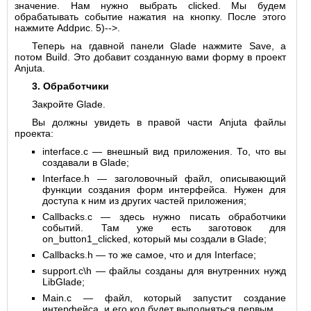
значение. Нам нужно выбрать clicked. Мы будем
обрабатывать событие нажатия на кнопку. После этого
нажмите Addрис. 5)-->.
Теперь на гдавной панели Glade нажмите Save, а
потом Build. Это добавит созданную вами форму в проект
Anjuta.
3. Обработчики
Закройте Glade.
Вы должны увидеть в правой части Anjuta файлы
проекта:
interface.c — внешный вид приложения. То, что вы
создавали в Glade;
Interface.h — заголовочный файл, описывающий
функции создания форм интерфейса. Нужен для
доступа к ним из других частей приложения;
Callbacks.c — здесь нужно писать обработчики
событий. Там уже есть заготовок для
on_button1_clicked, который мы создали в Glade;
Callbacks.h — то же самое, что и для Interface;
support.c\h — файлы созданы для внутренних нужд
LibGlade;
Main.c — файл, который запустит создание
интерфейса, и его код будет выполняться первым.