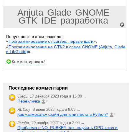
Anjuta
Glade
GNOME
GTK
IDE
разработка
Популярные в этом разделе:
«
Программирование с ncurses: первые шаги
»,
«
Программирование на GTK2 в среде GNOME (Anjuta, Glade
и LibGlade)
»,
Комментировать!
Последние комментарии
OlegL
,
17 декабря 2023 года в 15:00 →
Перекличка
21
REDkiy
,
8 июня 2023 года в 9:09 →
Как «замокать» файл для юниттеста в Python?
2
fhunter
,
29 ноября 2022 года в 2:09 →
Проблема с NO_PUBKEY: как получить GPG-ключ и