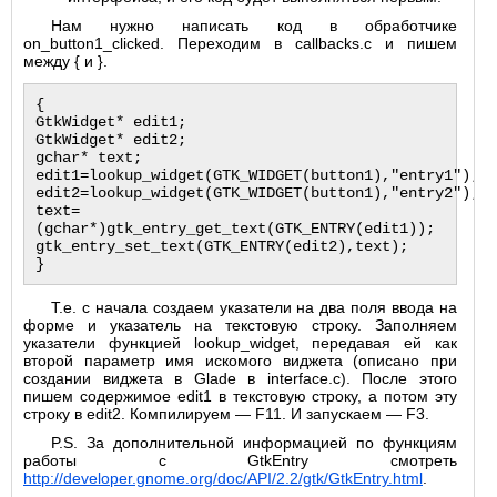
Нам нужно написать код в обработчике
on_button1_clicked. Переходим в callbacks.c и пишем
между { и }.
{

GtkWidget* edit1;

GtkWidget* edit2;

gchar* text;

edit1=lookup_widget(GTK_WIDGET(button1),"entry1");

edit2=lookup_widget(GTK_WIDGET(button1),"entry2");

text=
(gchar*)gtk_entry_get_text(GTK_ENTRY(edit1));

gtk_entry_set_text(GTK_ENTRY(edit2),text);

Т.е. с начала создаем указатели на два поля ввода на
форме и указатель на текстовую строку. Заполняем
указатели функцией lookup_widget, передавая ей как
второй параметр имя искомого виджета (описано при
создании виджета в Glade в interface.c). После этого
пишем содержимое edit1 в текстовую строку, а потом эту
строку в edit2. Компилируем — F11. И запускаем — F3.
P.S. За дополнительной информацией по функциям
работы с GtkEntry смотреть
http://developer.gnome.org/doc/API/2.2/gtk/GtkEntry.html
.