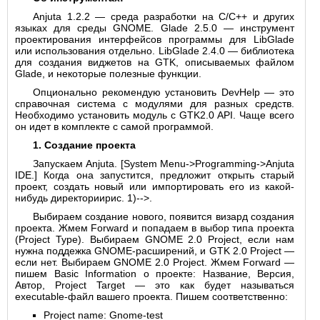
Anjuta 1.2.2 — среда разработки на C/C++ и других
языках для среды GNOME. Glade 2.5.0 — инструмент
проектирования интерфейсов программы для LibGlade
или использования отдельно. LibGlade 2.4.0 — библиотека
для создания виджетов на GTK, описываемых файлом
Glade, и некоторые полезные функции.
Опционально рекомендую установить DevHelp — это
справочная система с модулями для разных средств.
Необходимо установить модуль с GTK2.0 API. Чаще всего
он идет в комплекте с самой программой.
1. Создание проекта
Запускаем Anjuta. [System Menu->Programming->Anjuta
IDE.] Когда она запустится, предложит открыть старый
проект, создать новый или импортировать его из какой-
нибудь директориирис. 1)-->.
Выбираем создание нового, появится визард создания
проекта. Жмем Forward и попадаем в выбор типа проекта
(Project Type). Выбираем GNOME 2.0 Project, если нам
нужна поддежка GNOME-расширений, и GTK 2.0 Project —
если нет. Выбираем GNOME 2.0 Project. Жмем Forward —
пишем Basic Information о проекте: Название, Версия,
Автор, Project Target — это как будет называться
executable-файл вашего проекта. Пишем соответственно:
Project name: Gnome-test