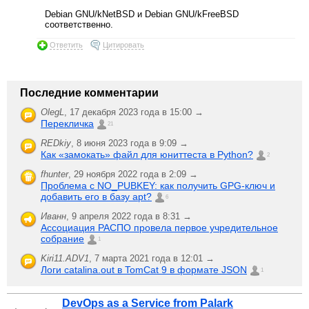
Debian GNU/kNetBSD и Debian GNU/kFreeBSD
соответственно.
Ответить
Цитировать
Последние комментарии
OlegL
,
17 декабря 2023 года в 15:00 →
Перекличка
21
REDkiy
,
8 июня 2023 года в 9:09 →
Как «замокать» файл для юниттеста в Python?
2
fhunter
,
29 ноября 2022 года в 2:09 →
Проблема с NO_PUBKEY: как получить GPG-ключ и
добавить его в базу apt?
6
Иванн
,
9 апреля 2022 года в 8:31 →
Ассоциация РАСПО провела первое учредительное
собрание
1
Kiri11.ADV1
,
7 марта 2021 года в 12:01 →
Логи catalina.out в TomCat 9 в формате JSON
1
DevOps as a Service from Palark