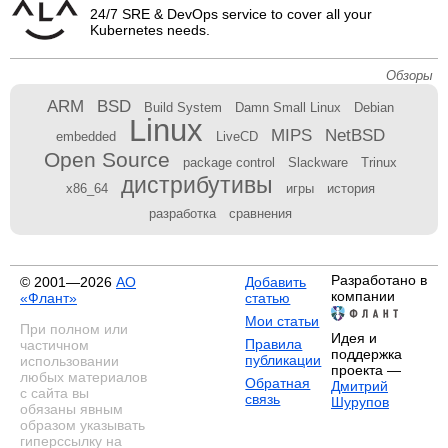
24/7 SRE & DevOps service to cover all your
Kubernetes needs.
Обзоры
ARM
BSD
Build System
Damn Small Linux
Debian
Linux
MIPS
NetBSD
embedded
LiveCD
Open Source
package control
Slackware
Trinux
дистрибутивы
x86_64
игры
история
разработка
сравнения
Разработано в
© 2001—2026
АО
Добавить
компании
«Флант»
статью
Мои статьи
При полном или
Идея и
Правила
частичном
поддержка
публикации
использовании
проекта —
любых материалов
Обратная
Дмитрий
с сайта вы
связь
Шурупов
обязаны явным
образом указывать
гиперссылку на