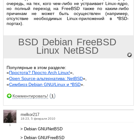
очередь, на тех, кого чем-либо не устраивает Linux-ядро,
но полный переход на FreeBSD также по каким-либо
причинам не может быть осуществлен (например,
отсутствие необходимых Linux-приложений в *BSD-
портах).
BSD
Debian
FreeBSD
Linux
NetBSD
Популярные в этом разделе:
«
Простота? Просто Arch Linux!
»,
«
Open Source-альтернатива: NetBSD
»,
«
Симбиоз Debian GNU/Linux и *BSD
».
(
)
Комментировать!
1
melkor217
18:23, 5 февраля 2010
1
> Debian GNU/NetBSD
> Debian GNU/FreeBSD