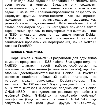
У каждой UNIX-подобной операционной системы есть
свои плюсы и минусы. Зачастую они создаются
исключительно для выполнения каких-то конкретных
задач, и из-за этой специализированности разработчики
жертвуют другими возможностями. Как ни странно,
находятся люди, занимающиеся скрещиванием
разнообразных представителей UNIX-семейства. В этой
статье рассмотрен один из наглядных примеров такого
скрещивания: две самые популярные *nix-системы, Linux
и *BSD, сливаются воедино под видом портов Debian
GNU/Linux. Любители этой операционной системой
занимаются проектами ее портирования, как на NetBSD,
так и на FreeBSD.
Debian GNU/NetBSD
Порт Debian GNU/NetBSD разработан для двух типов
семейств процессоров — i386 и alpha. Благодаря тому, что
NetBSD славится своей работоспособностью на
практически любом железе (в отличие от Linux’а), одной из
главных достопримечательностей Debian GNU/NetBSD
является наиболее обширный выбор платформ, на
которых может запускаться Debian-система. Так,
например, NetBSD версии 1.6 доступна для 36 платформ,
а из этого вытекает и основное предназначение Debian
GNU/NetBSD — это идеальное решение для работы с
любимой Debian GNU/Linux на какой-либо необычной
платформе (будь то хоть старинный Digital VAX), где
запустить Linux (или даже другую *BSD-систему)