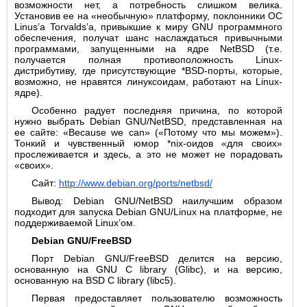
возможности нет, а потребность слишком велика.
Установив ее на «необычную» платформу, поклонники ОС
Linus’а Torvalds’а, привыкшие к миру GNU программного
обеспечения, получат шанс наслаждаться привычными
программами, запущенными на ядре NetBSD (т.е.
получается полная противоположность Linux-
дистрибутиву, где присутствующие *BSD-порты, которые,
возможно, не нравятся линуксоидам, работают на Linux-
ядре).
Особенно радует последняя причина, по которой
нужно выбрать Debian GNU/NetBSD, представленная на
ее сайте: «Because we can» («Потому что мы можем»).
Тонкий и чувственный юмор *nix-оидов «для своих»
прослеживается и здесь, а это не может не порадовать
«своих».
Сайт:
http://www.debian.org/ports/netbsd/
Вывод: Debian GNU/NetBSD наилучшим образом
подходит для запуска Debian GNU/Linux на платформе, не
поддерживаемой Linux’ом.
Debian GNU/FreeBSD
Порт Debian GNU/FreeBSD делится на версию,
основанную на GNU C library (Glibc), и на версию,
основанную на BSD C library (libc5).
Первая предоставляет пользователю возможность