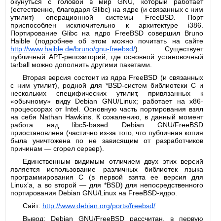
окунуться с головой в мир GNU, который работает
(естественно, благодаря Glibc) на ядре (и связанных с ним
утилит) операционной системы FreeBSD. Порт
приспособлен исключительно к архитектуре i386.
Портирование Glibc на ядро FreeBSD совершил Bruno
Haible (подробнее об этом можно почитать на сайте
http://www.haible.de/bruno/gnu-freebsd/
). Существует
публичный APT-репозиторий, где основной установочный
tarball можно дополнить другими пакетами.
Вторая версия состоит из ядра FreeBSD (и связанных
с ним утилит), родной для *BSD-систем библиотеки C и
нескольких специфических утилит, привязанных к
«обычному» виду Debian GNU/Linux; работает на x86-
процессорах от Intel. Основную часть портирования взял
на себя Nathan Hawkins. К сожалению, в данный момент
работа над libc5-based Debian GNU/FreeBSD
приостановлена (частично из-за того, что публичная копия
была уничтожена по не зависящим от разработчиков
причинам — сгорел сервер).
Единственным видимым отличием двух этих версий
является использование различных библиотек языка
программирования C (в первой взята ее версия для
Linux’а, а во второй — для *BSD) для непосредственного
портирования Debian GNU/Linux на FreeBSD-ядро.
Сайт:
http://www.debian.org/ports/freebsd/
Вывод: Debian GNU/FreeBSD рассчитан, в первую