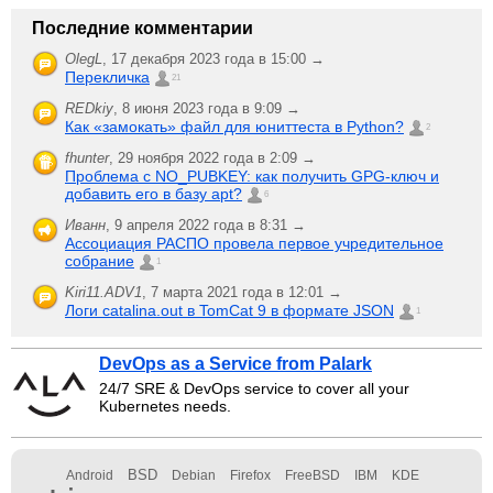
Последние комментарии
OlegL
,
17 декабря 2023 года в 15:00 →
Перекличка
21
REDkiy
,
8 июня 2023 года в 9:09 →
Как «замокать» файл для юниттеста в Python?
2
fhunter
,
29 ноября 2022 года в 2:09 →
Проблема с NO_PUBKEY: как получить GPG-ключ и
добавить его в базу apt?
6
Иванн
,
9 апреля 2022 года в 8:31 →
Ассоциация РАСПО провела первое учредительное
собрание
1
Kiri11.ADV1
,
7 марта 2021 года в 12:01 →
Логи catalina.out в TomCat 9 в формате JSON
1
DevOps as a Service from Palark
24/7 SRE & DevOps service to cover all your
Kubernetes needs.
BSD
Android
Debian
Firefox
FreeBSD
IBM
KDE