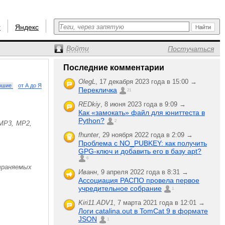
r
Яндекс
Войти
Постучаться
Последние комментарии
OlegL
,
17 декабря 2023 года в 15:00 →
ошие
от А до Я
Перекличка
21
REDkiy
,
8 июня 2023 года в 9:09 →
Как «замокать» файл для юниттеста в
Python?
2
MP3, MP2,
fhunter
,
29 ноября 2022 года в 2:09 →
Проблема с NO_PUBKEY: как получить
GPG-ключ и добавить его в базу apt?
6
траняемых
Иванн
,
9 апреля 2022 года в 8:31 →
Ассоциация РАСПО провела первое
учредительное собрание
1
Kiri11.ADV1
,
7 марта 2021 года в 12:01 →
Логи catalina.out в TomCat 9 в формате
JSON
1