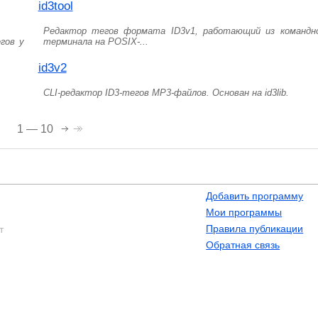
id3tool
Редактор тегов формата ID3v1, работающий из командн
гов у
терминала на POSIX-...
id3v2
CLI-редактор ID3-тегов MP3-файлов. Основан на id3lib.
1 — 10
Добавить программу
Мои программы
Правила публикации
т
Обратная связь