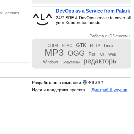
DevOps as a Service from Palark
ой строки
24/7 SRE & DevOps service to cover all
your Kubernetes needs.
Работа с ID3-тегами
GTK
CDDB
FLAC
HTTP
Linux
MP3
OGG
Perl
Qt
Web
редакторы
Windows
браузеры
Разработано в компании
Идея и поддержка проекта —
Дмитрий Шурупов