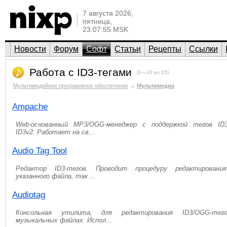
7 августа 2026,
пятница,
23:07:55 MSK
Новости
Форум
Софт
Статьи
Рецепты
Ссылки
Работа с ID3-тегами
(1—10 из 15)
Мультимедийное программное обеспечение
→
Мультимедиа
Ampache
Web-основанный MP3/OGG-менеджер с поддержкой тегов ID
ID3v2. Работает на св...
Audio Tag Tool
Редактор ID3-тегов. Проводит процедуру редактировани
указанного файла, так ...
Audiotag
Консольная утилита, для редактирования ID3/OGG-те
музыкальных файлах. Испол...