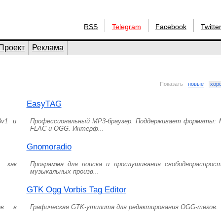
RSS
Telegram
Facebook
Twitte
Проект
Реклама
Показать
новые
хор
EasyTAG
3v1 и
Профессиональный MP3-браузер. Поддерживает форматы: 
FLAC и OGG. Интерф...
Gnomoradio
я как
Программа для поиска и прослушивания свободнораспрос
музыкальных произв...
GTK Ogg Vorbis Tag Editor
гов в
Графическая GTK-утилита для редактирования OGG-тегов.