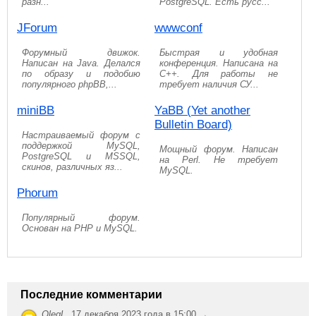
разн...
PostgreSQL. Есть русс...
JForum
wwwconf
Форумный движок.
Быстрая и удобная
Написан на Java. Делался
конференция. Написана на
по образу и подобию
C++. Для работы не
популярного phpBB,...
требует наличия СУ...
miniBB
YaBB (Yet another
Bulletin Board)
Настраиваемый форум с
поддержкой MySQL,
Мощный форум. Написан
PostgreSQL и MSSQL,
на Perl. Не требует
скинов, различных яз...
MySQL.
Phorum
Популярный форум.
Основан на PHP и MySQL.
Последние комментарии
OlegL
,
17 декабря 2023 года в 15:00 →