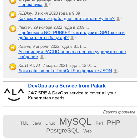
Перекличка
21
REDkiy
,
8 июня 2023 года в 9:09 →
Как «замокать» файл для юниттеста в Python?
2
fhunter
,
29 ноября 2022 года в 2:09 →
Проблема с NO_PUBKEY: как получить GPG-ключ и
добавить его в базу apt?
6
Иванн
,
9 апреля 2022 года в 8:31 →
Ассоциация РАСПО провела первое учредительное
собрание
1
Kiri11.ADV1
,
7 марта 2021 года в 12:01 →
Логи catalina.out в TomCat 9 в формате JSON
1
DevOps as a Service from Palark
24/7 SRE & DevOps service to cover all your
Kubernetes needs.
Движки форумов
MySQL
PHP
HTML
Java
Linux
Perl
PostgreSQL
Web