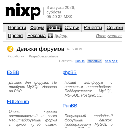
8 августа 2026,
суббота,
05:40:32 MSK
Новости
Форум
Софт
Статьи
Рецепты
Ссылки
Проект
Реклама
Войти
Постучаться
Движки форумов
(1—9 из 9)
Разработка
→
Разработка сайтов
Показать
новые
хорошие
от А до Я
ExBB
phpBB
Движок для форума. Не
Гибкий web-форум с
требует MySQL. Написан
отличным интерфейсом.
на PHP.
Поддерживает: MySQL,
MS-SQL, PostgreSQL...
FUDforum
PunBB
Очень хорошо
настраиваемый и легко
Популярный свободный
масштабируемый форум
форумный движок.
с целой кучей самых
Поддерживает MySQL и