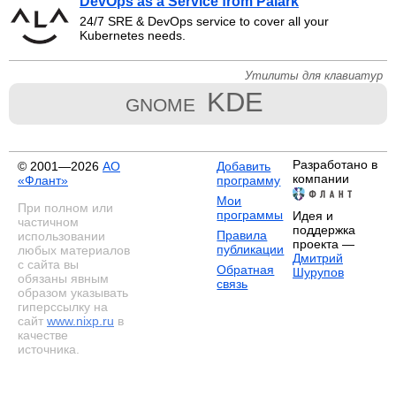
DevOps as a Service from Palark
24/7 SRE & DevOps service to cover all your
Kubernetes needs.
Утилиты для клавиатур
KDE
GNOME
Разработано в
© 2001—2026
АО
Добавить
компании
«Флант»
программу
Мои
При полном или
программы
Идея и
частичном
поддержка
Правила
использовании
проекта —
публикации
любых материалов
Дмитрий
с сайта вы
Обратная
Шурупов
обязаны явным
связь
образом указывать
гиперссылку на
сайт
www.nixp.ru
в
качестве
источника.