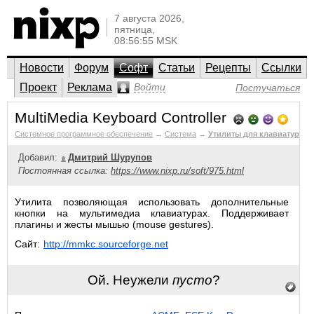
7 августа 2026,
пятница,
08:56:55 MSK
Новости
Форум
Софт
Статьи
Рецепты
Ссылки
Проект
Реклама
Войти
Постучаться
MultiMedia Keyboard Controller
Системное программное обеспечение
→
Система
→
Утилиты для клавиатур
Добавил:
Дмитрий Шурупов
Постоянная ссылка:
https://www.nixp.ru/soft/975.html
Утилита позволяющая использовать дополнительные
кнопки на мультимедиа клавиатурах. Поддерживает
плагины и жесты мышью (mouse gestures).
Сайт:
http://mmkc.sourceforge.net
Ой. Неужели
пусто
?