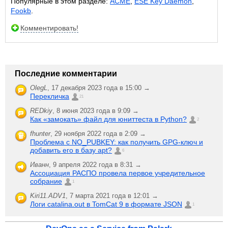
Популярные в этом разделе:
ACME
,
ESE Key Daemon
,
Fookb
.
Комментировать!
Последние комментарии
OlegL
,
17 декабря 2023 года в 15:00 →
Перекличка
21
REDkiy
,
8 июня 2023 года в 9:09 →
Как «замокать» файл для юниттеста в Python?
2
fhunter
,
29 ноября 2022 года в 2:09 →
Проблема с NO_PUBKEY: как получить GPG-ключ и
добавить его в базу apt?
6
Иванн
,
9 апреля 2022 года в 8:31 →
Ассоциация РАСПО провела первое учредительное
собрание
1
Kiri11.ADV1
,
7 марта 2021 года в 12:01 →
Логи catalina.out в TomCat 9 в формате JSON
1