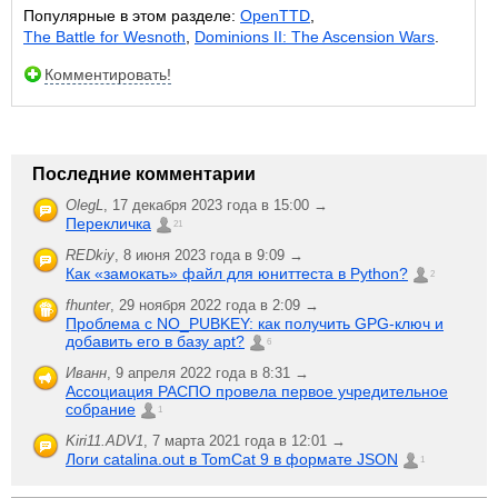
Популярные в этом разделе:
OpenTTD
,
The Battle for Wesnoth
,
Dominions II: The Ascension Wars
.
Комментировать!
Последние комментарии
OlegL
,
17 декабря 2023 года в 15:00 →
Перекличка
21
REDkiy
,
8 июня 2023 года в 9:09 →
Как «замокать» файл для юниттеста в Python?
2
fhunter
,
29 ноября 2022 года в 2:09 →
Проблема с NO_PUBKEY: как получить GPG-ключ и
добавить его в базу apt?
6
Иванн
,
9 апреля 2022 года в 8:31 →
Ассоциация РАСПО провела первое учредительное
собрание
1
Kiri11.ADV1
,
7 марта 2021 года в 12:01 →
Логи catalina.out в TomCat 9 в формате JSON
1