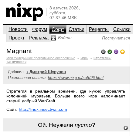
8 августа 2026,
суббота,
07:37:46 MSK
Новости
Форум
Софт
Статьи
Рецепты
Ссылки
Проект
Реклама
Войти
Постучаться
Magnant
Мультимедийное программное обеспечение
→
Игры
→
Стратегии/
тактические
Добавил:
Дмитрий Шурупов
Постоянная ссылка:
https://www.nixp.ru/soft/96.html
Стратегия в реальном времени, где нужно управлять
колоннией муравьев. Больше всего игра напоминает
старый добрый WarCraft.
Сайт:
http://linux.insectwar.com
Ой. Неужели
пусто
?