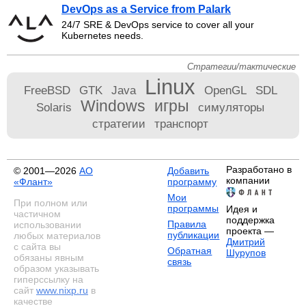
DevOps as a Service from Palark
24/7 SRE & DevOps service to cover all your
Kubernetes needs.
Стратегии/тактические
Linux
FreeBSD
GTK
Java
OpenGL
SDL
Windows
игры
Solaris
симуляторы
стратегии
транспорт
Разработано в
© 2001—2026
АО
Добавить
компании
«Флант»
программу
Мои
При полном или
программы
Идея и
частичном
поддержка
Правила
использовании
проекта —
публикации
любых материалов
Дмитрий
с сайта вы
Обратная
Шурупов
обязаны явным
связь
образом указывать
гиперссылку на
сайт
www.nixp.ru
в
качестве