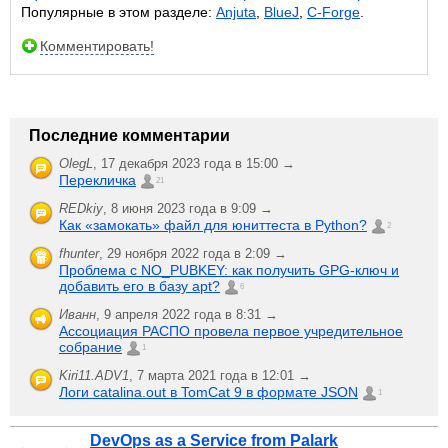
Популярные в этом разделе:
Anjuta
,
BlueJ
,
C-Forge
.
Комментировать!
Последние комментарии
OlegL
,
17 декабря 2023 года в 15:00 →
Перекличка
21
REDkiy
,
8 июня 2023 года в 9:09 →
Как «замокать» файл для юниттеста в Python?
2
fhunter
,
29 ноября 2022 года в 2:09 →
Проблема с NO_PUBKEY: как получить GPG-ключ и
добавить его в базу apt?
6
Иванн
,
9 апреля 2022 года в 8:31 →
Ассоциация РАСПО провела первое учредительное
собрание
1
Kiri11.ADV1
,
7 марта 2021 года в 12:01 →
Логи catalina.out в TomCat 9 в формате JSON
1
DevOps as a Service from Palark