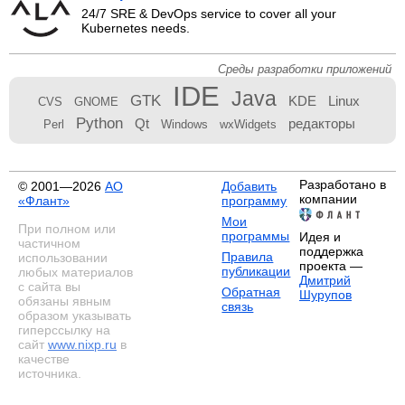
24/7 SRE & DevOps service to cover all your
Kubernetes needs.
Среды разработки приложений
IDE
Java
GTK
KDE
Linux
CVS
GNOME
Python
Qt
редакторы
Perl
Windows
wxWidgets
Разработано в
© 2001—2026
АО
Добавить
компании
«Флант»
программу
Мои
При полном или
программы
Идея и
частичном
поддержка
Правила
использовании
проекта —
публикации
любых материалов
Дмитрий
с сайта вы
Обратная
Шурупов
обязаны явным
связь
образом указывать
гиперссылку на
сайт
www.nixp.ru
в
качестве
источника.