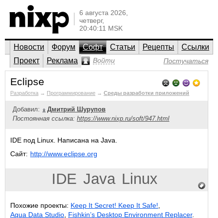
6 августа 2026,
четверг,
20:40:11 MSK
Новости
Форум
Софт
Статьи
Рецепты
Ссылки
Проект
Реклама
Войти
Постучаться
Eclipse
Разработка
→
Программирование
→
Среды разработки приложений
Добавил:
Дмитрий Шурупов
Постоянная ссылка:
https://www.nixp.ru/soft/947.html
IDE под Linux. Написана на Java.
Сайт:
http://www.eclipse.org
IDE
Java
Linux
Похожие проекты:
Keep It Secret! Keep It Safe!
,
Aqua Data Studio
,
Fishkin’s Desktop Environment Replacer
.