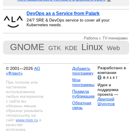
DevOps as a Service from Palark
24/7 SRE & DevOps service to cover all your
Kubernetes needs.
Работа с TV-тюнерами
GNOME
Linux
GTK
KDE
Web
Разработано в
© 2001—2026
АО
Добавить
компании
«Флант»
программу
Мои
При полном или
программы
Идея и
частичном
поддержка
Правила
использовании
проекта —
публикации
любых материалов
Дмитрий
с сайта вы
Обратная
Шурупов
обязаны явным
связь
образом указывать
гиперссылку на
сайт
www.nixp.ru
в
качестве
источника.