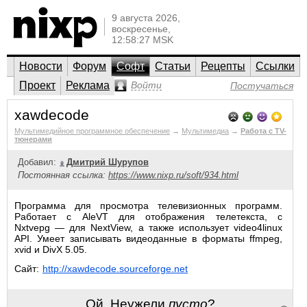
9 августа 2026,
воскресенье,
12:58:27 MSK
Новости
Форум
Софт
Статьи
Рецепты
Ссылки
Проект
Реклама
Войти
Постучаться
xawdecode
Мультимедийное программное обеспечение
→
Мультимедиа
→
Работа с TV-
тюнерами
Добавил:
Дмитрий Шурупов
Постоянная ссылка:
https://www.nixp.ru/soft/934.html
Программа для просмотра телевизионных программ.
Работает с AleVT для отображения телетекста, с
Nxtvepg — для NextView, а также использует video4linux
API. Умеет записывать видеоданные в форматы ffmpeg,
xvid и DivX 5.05.
Сайт:
http://xawdecode.sourceforge.net
Ой. Неужели
пусто
?