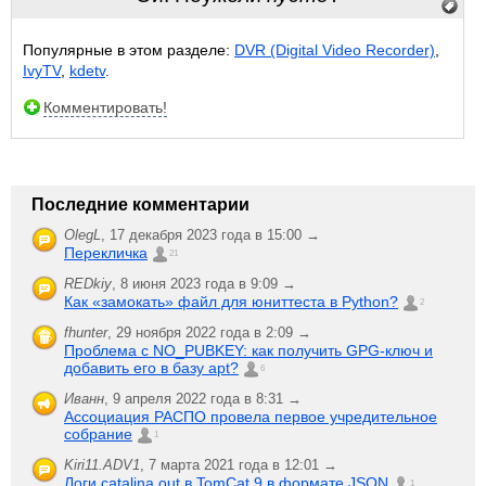
Популярные в этом разделе:
DVR (Digital Video Recorder)
,
IvyTV
,
kdetv
.
Комментировать!
Последние комментарии
OlegL
,
17 декабря 2023 года в 15:00 →
Перекличка
21
REDkiy
,
8 июня 2023 года в 9:09 →
Как «замокать» файл для юниттеста в Python?
2
fhunter
,
29 ноября 2022 года в 2:09 →
Проблема с NO_PUBKEY: как получить GPG-ключ и
добавить его в базу apt?
6
Иванн
,
9 апреля 2022 года в 8:31 →
Ассоциация РАСПО провела первое учредительное
собрание
1
Kiri11.ADV1
,
7 марта 2021 года в 12:01 →
Логи catalina.out в TomCat 9 в формате JSON
1