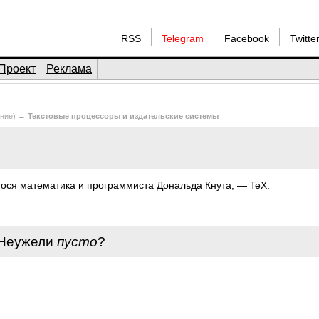
RSS
Telegram
Facebook
Twitte
Проект
Реклама
ние)
→
Текстовые процессоры и издательские системы
ося математика и программиста Дональда Кнута, — TeX.
 Неужели
пусто
?