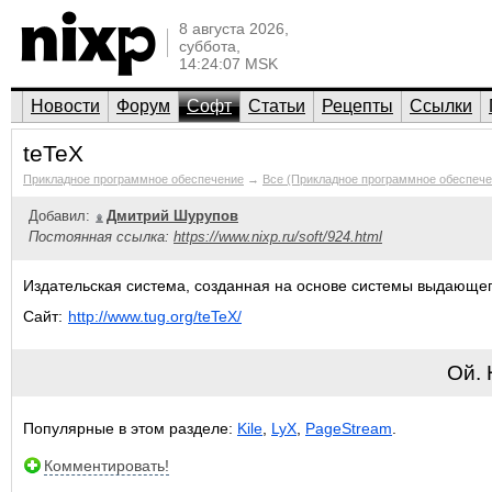
8 августа 2026,
суббота,
14:24:07 MSK
Новости
Форум
Софт
Статьи
Рецепты
Ссылки
teTeX
Прикладное программное обеспечение
→
Все (Прикладное программное обеспече
Добавил:
Дмитрий Шурупов
Постоянная ссылка:
https://www.nixp.ru/soft/924.html
Издательская система, созданная на основе системы выдающег
Сайт:
http://www.tug.org/teTeX/
Ой.
Популярные в этом разделе:
Kile
,
LyX
,
PageStream
.
Комментировать!