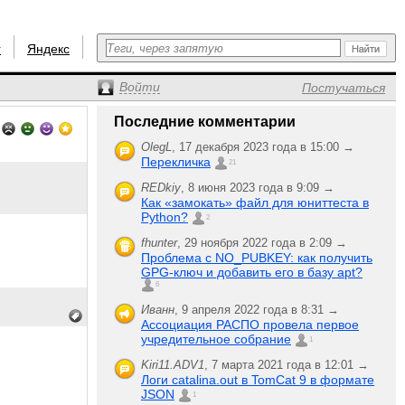
r
Яндекс
Войти
Постучаться
Последние комментарии
OlegL
,
17 декабря 2023 года в 15:00 →
Перекличка
21
REDkiy
,
8 июня 2023 года в 9:09 →
Как «замокать» файл для юниттеста в
Python?
2
fhunter
,
29 ноября 2022 года в 2:09 →
Проблема с NO_PUBKEY: как получить
GPG-ключ и добавить его в базу apt?
6
Иванн
,
9 апреля 2022 года в 8:31 →
Ассоциация РАСПО провела первое
учредительное собрание
1
Kiri11.ADV1
,
7 марта 2021 года в 12:01 →
Логи catalina.out в TomCat 9 в формате
JSON
1