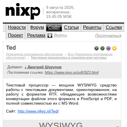
9 августа 2026,
воскресенье,
15:45:05 MSK
Новости
Форум
Софт
Статьи
Рецепты
Ссылки
Проект
Реклама
Войти
Постучаться
Ted
Прикладное программное обеспечение
→
Все (Прикладное программное
обеспечение)
→
Текстовые процессоры и издательские системы
Добавил:
Дмитрий Шурупов
Постоянная ссылка:
https://www.nixp.ru/soft/923.html
Текстовый процессор — мощное WYSIWYG средство
работы с текстовыми документами, ориентированное, на
работу с форматом RTF, обладающее возможностями
конвертации файлов этого формата в PostScript и PDF, и
полной совместимостью их с MS Word.
Сайт:
http://www.nllgg.nl/Ted/
WYSIWYG