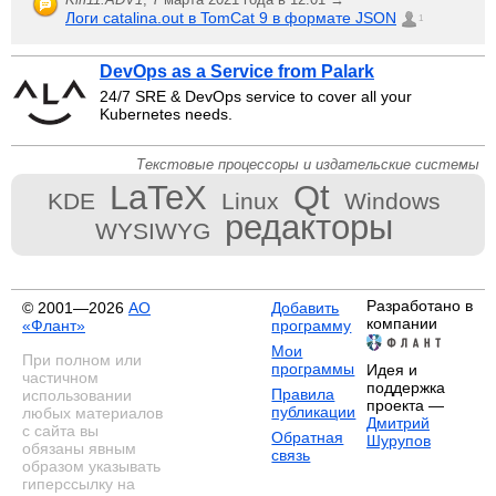
Логи catalina.out в TomCat 9 в формате JSON
1
DevOps as a Service from Palark
24/7 SRE & DevOps service to cover all your
Kubernetes needs.
Текстовые процессоры и издательские системы
LaTeX
Qt
KDE
Linux
Windows
редакторы
WYSIWYG
Разработано в
© 2001—2026
АО
Добавить
компании
«Флант»
программу
Мои
При полном или
программы
Идея и
частичном
поддержка
Правила
использовании
проекта —
публикации
любых материалов
Дмитрий
с сайта вы
Обратная
Шурупов
обязаны явным
связь
образом указывать
гиперссылку на