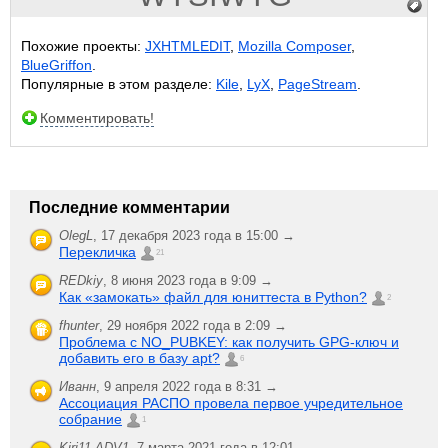
Похожие проекты:
JXHTMLEDIT
,
Mozilla Composer
,
BlueGriffon
.
Популярные в этом разделе:
Kile
,
LyX
,
PageStream
.
Комментировать!
Последние комментарии
OlegL
,
17 декабря 2023 года в 15:00 →
Перекличка
21
REDkiy
,
8 июня 2023 года в 9:09 →
Как «замокать» файл для юниттеста в Python?
2
fhunter
,
29 ноября 2022 года в 2:09 →
Проблема с NO_PUBKEY: как получить GPG-ключ и
добавить его в базу apt?
6
Иванн
,
9 апреля 2022 года в 8:31 →
Ассоциация РАСПО провела первое учредительное
собрание
1
Kiri11.ADV1
,
7 марта 2021 года в 12:01 →