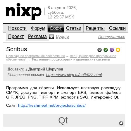
8 августа 2026,
суббота,
12:25:57 MSK
Новости
Форум
Софт
Статьи
Рецепты
Ссылки
Проект
Реклама
Войти
Постучаться
Scribus
Прикладное программное обеспечение
→
Все (Прикладное программное
обеспечение)
→
Текстовые процессоры и издательские системы
Добавил:
Дмитрий Шурупов
Постоянная ссылка:
https://www.nixp.ru/soft/922.html
Программа для вёрстки. Использует цветовую раскладку
CMYK, доступен импорт и экспорт EPS, импорт файлов
GIF, JPEG, PNG, TIFF, XPM, экспорт в SVG. Интерфейс Qt.
Сайт:
http://freshmeat.net/projects/scribus/
Qt