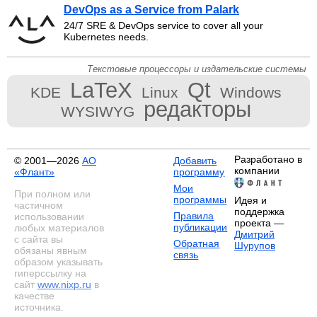
DevOps as a Service from Palark
24/7 SRE & DevOps service to cover all your
Kubernetes needs.
Текстовые процессоры и издательские системы
LaTeX
Qt
KDE
Linux
Windows
редакторы
WYSIWYG
Разработано в
© 2001—2026
АО
Добавить
компании
«Флант»
программу
Мои
При полном или
программы
Идея и
частичном
поддержка
Правила
использовании
проекта —
публикации
любых материалов
Дмитрий
с сайта вы
Обратная
Шурупов
обязаны явным
связь
образом указывать
гиперссылку на
сайт
www.nixp.ru
в
качестве
источника.