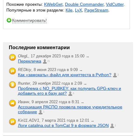
Похожие проекты:
KWebGet
,
Double Commander
,
VidCutter
.
Популярные в этом разделе:
Kile
,
LyX
,
PageStream
.
Комментировать!
Последние комментарии
OlegL
,
17 декабря 2023 года в 15:00 →
Перекличка
21
REDkiy
,
8 июня 2023 года в 9:09 →
Как «замокать» файл для юниттеста в Python?
2
fhunter
,
29 ноября 2022 года в 2:09 →
Проблема с NO_PUBKEY: как получить GPG-ключ и
добавить его в базу apt?
6
Иванн
,
9 апреля 2022 года в 8:31 →
Ассоциация РАСПО провела первое учредительное
собрание
1
Kiri11.ADV1
,
7 марта 2021 года в 12:01 →
Логи catalina.out в TomCat 9 в формате JSON
1