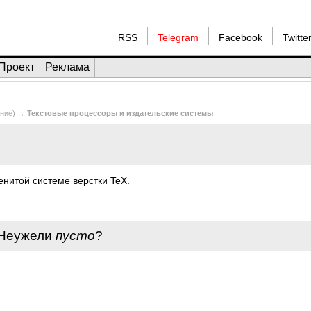
RSS
Telegram
Facebook
Twitte
Проект
Реклама
ние)
→
Текстовые процессоры и издательские системы
енитой системе верстки TeX.
 Неужели
пусто
?