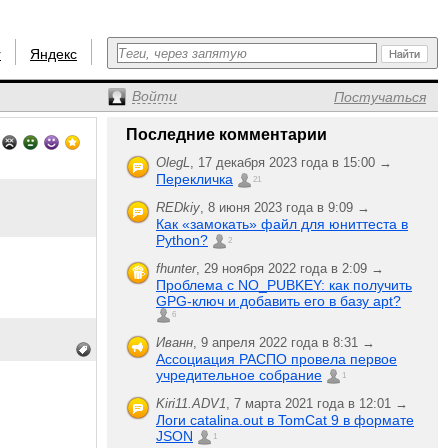
r
Яндекс
Войти
Постучаться
Последние комментарии
OlegL
,
17 декабря 2023 года в 15:00 →
Перекличка
21
REDkiy
,
8 июня 2023 года в 9:09 →
Как «замокать» файл для юниттеста в
Python?
2
fhunter
,
29 ноября 2022 года в 2:09 →
Проблема с NO_PUBKEY: как получить
GPG-ключ и добавить его в базу apt?
6
Иванн
,
9 апреля 2022 года в 8:31 →
Ассоциация РАСПО провела первое
учредительное собрание
1
Kiri11.ADV1
,
7 марта 2021 года в 12:01 →
Логи catalina.out в TomCat 9 в формате
JSON
1