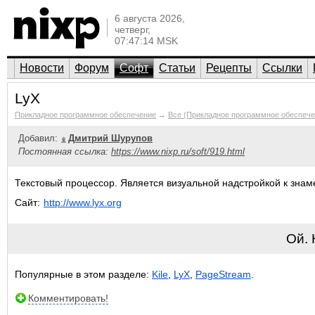
6 августа 2026,
четверг,
07:47:14 MSK
Новости
Форум
Софт
Статьи
Рецепты
Ссылки
LyX
Прикладное программное обеспечение
→
Все (Прикладное программное обеспече
Добавил:
Дмитрий Шурупов
Постоянная ссылка:
https://www.nixp.ru/soft/919.html
Текстовый процессор. Является визуальной надстройкой к знам
Сайт:
http://www.lyx.org
Ой.
Популярные в этом разделе:
Kile
,
LyX
,
PageStream
.
Комментировать!