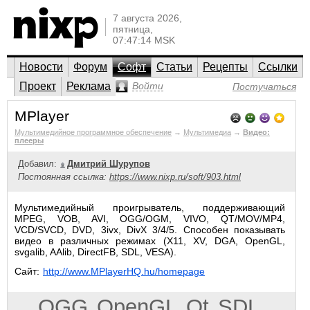
7 августа 2026,
пятница,
07:47:14 MSK
Новости
Форум
Софт
Статьи
Рецепты
Ссылки
Проект
Реклама
Войти
Постучаться
MPlayer
Мультимедийное программное обеспечение
→
Мультимедиа
→
Видео:
плееры
Добавил:
Дмитрий Шурупов
Постоянная ссылка:
https://www.nixp.ru/soft/903.html
Мультимедийный проигрыватель, поддерживающий
MPEG, VOB, AVI, OGG/OGM, VIVO, QT/MOV/MP4,
VCD/SVCD, DVD, 3ivx, DivX 3/4/5. Способен показывать
видео в различных режимах (X11, XV, DGA, OpenGL,
svgalib, AAlib, DirectFB, SDL, VESA).
Сайт:
http://www.MPlayerHQ.hu/homepage
OGG
OpenGL
Qt
SDL