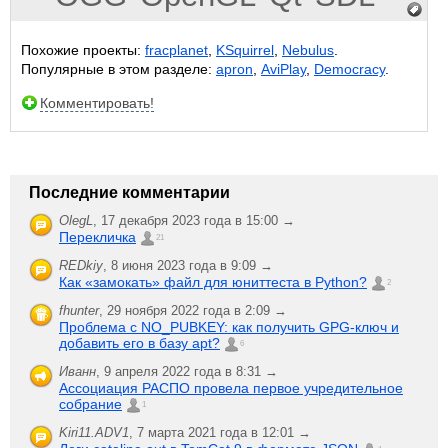
Похожие проекты:
fracplanet
,
KSquirrel
,
Nebulus
.
Популярные в этом разделе:
apron
,
AviPlay
,
Democracy
.
Комментировать!
Последние комментарии
OlegL
,
17 декабря 2023 года в 15:00 →
Перекличка
21
REDkiy
,
8 июня 2023 года в 9:09 →
Как «замокать» файл для юниттеста в Python?
2
fhunter
,
29 ноября 2022 года в 2:09 →
Проблема с NO_PUBKEY: как получить GPG-ключ и
добавить его в базу apt?
6
Иванн
,
9 апреля 2022 года в 8:31 →
Ассоциация РАСПО провела первое учредительное
собрание
1
Kiri11.ADV1
,
7 марта 2021 года в 12:01 →