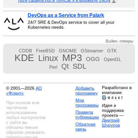
Логи catalina.out в TomCat 9 в формате JSON
1
DevOps as a Service from Palark
24/7 SRE & DevOps service to cover all your
Kubernetes needs.
Видео: плееры
CDDB
FreeBSD
GNOME
GStreamer
GTK
KDE
MP3
Linux
OGG
OpenGL
Qt
SDL
Perl
Разработано в
© 2001—2026
АО
Добавить
компании
«Флант»
программу
Мои
При полном или
программы
Идея и
частичном
поддержка
Правила
использовании
проекта —
публикации
любых материалов
Дмитрий
с сайта вы
Обратная
Шурупов
обязаны явным
связь
образом указывать
гиперссылку на