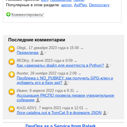
Популярные в этом разделе:
apron
,
AviPlay
,
Democracy
.
Комментировать!
Последние комментарии
OlegL
,
17 декабря 2023 года в 15:00 →
Перекличка
21
REDkiy
,
8 июня 2023 года в 9:09 →
Как «замокать» файл для юниттеста в Python?
2
fhunter
,
29 ноября 2022 года в 2:09 →
Проблема с NO_PUBKEY: как получить GPG-ключ и
добавить его в базу apt?
6
Иванн
,
9 апреля 2022 года в 8:31 →
Ассоциация РАСПО провела первое учредительное
собрание
1
Kiri11.ADV1
,
7 марта 2021 года в 12:01 →
Логи catalina.out в TomCat 9 в формате JSON
1
DevOps as a Service from Palark