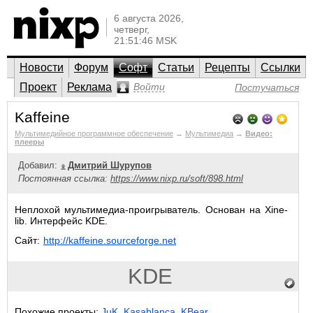
6 августа 2026,
четверг,
21:51:46 MSK
Новости
Форум
Софт
Статьи
Рецепты
Ссылки
Проект
Реклама
Войти
Постучаться
Kaffeine
Мультимедийное программное обеспечение
→
Мультимедиа
→
Видео:
плееры
Добавил:
Дмитрий Шурупов
Постоянная ссылка:
https://www.nixp.ru/soft/898.html
Неплохой мультимедиа-проигрыватель. Основан на Xine-
lib. Интерфейс KDE.
Сайт:
http://kaffeine.sourceforge.net
KDE
Похожие проекты:
JuK
,
Kasablanca
,
KBear
.