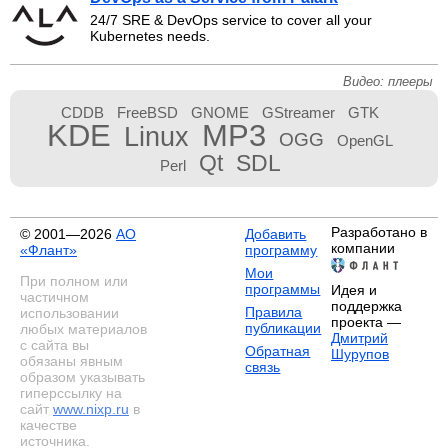
24/7 SRE & DevOps service to cover all your
Kubernetes needs.
Видео: плееры
CDDB
FreeBSD
GNOME
GStreamer
GTK
KDE
MP3
Linux
OGG
OpenGL
Qt
SDL
Perl
Разработано в
© 2001—2026
АО
Добавить
компании
«Флант»
программу
Мои
При полном или
программы
Идея и
частичном
поддержка
Правила
использовании
проекта —
публикации
любых материалов
Дмитрий
с сайта вы
Обратная
Шурупов
обязаны явным
связь
образом указывать
гиперссылку на
сайт
www.nixp.ru
в
качестве
источника.