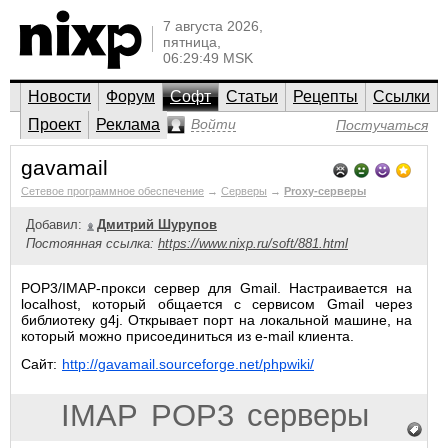
7 августа 2026,
пятница,
06:29:49 MSK
Новости
Форум
Софт
Статьи
Рецепты
Ссылки
Проект
Реклама
Войти
Постучаться
gavamail
Сетевое программное обеспечение
→
Серверы
→
Proxy-серверы
Добавил:
Дмитрий Шурупов
Постоянная ссылка:
https://www.nixp.ru/soft/881.html
POP3/IMAP-прокси сервер для Gmail. Настраивается на
localhost, который общается с сервисом Gmail через
библиотеку g4j. Открывает порт на локальной машине, на
который можно присоединиться из e-mail клиента.
Сайт:
http://gavamail.sourceforge.net/phpwiki/
IMAP
POP3
серверы