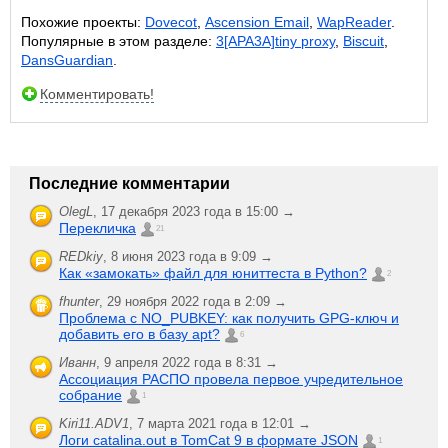
Похожие проекты:
Dovecot
,
Ascension Email
,
WapReader
.
Популярные в этом разделе:
3[APA3A]tiny proxy
,
Biscuit
,
DansGuardian
.
Комментировать!
Последние комментарии
OlegL
,
17 декабря 2023 года в 15:00 →
Перекличка
21
REDkiy
,
8 июня 2023 года в 9:09 →
Как «замокать» файл для юниттеста в Python?
2
fhunter
,
29 ноября 2022 года в 2:09 →
Проблема с NO_PUBKEY: как получить GPG-ключ и
добавить его в базу apt?
6
Иванн
,
9 апреля 2022 года в 8:31 →
Ассоциация РАСПО провела первое учредительное
собрание
1
Kiri11.ADV1
,
7 марта 2021 года в 12:01 →
Логи catalina.out в TomCat 9 в формате JSON
1