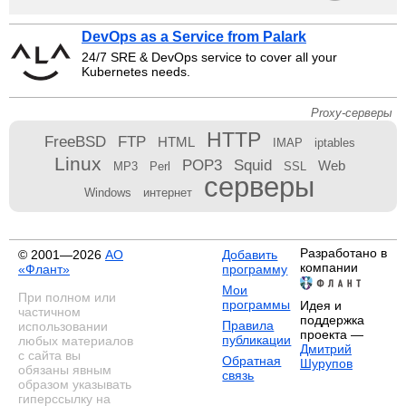
DevOps as a Service from Palark
24/7 SRE & DevOps service to cover all your
Kubernetes needs.
Proxy-серверы
HTTP
FreeBSD
FTP
HTML
IMAP
iptables
Linux
POP3
Squid
Web
MP3
Perl
SSL
серверы
Windows
интернет
Разработано в
© 2001—2026
АО
Добавить
компании
«Флант»
программу
Мои
При полном или
программы
Идея и
частичном
поддержка
Правила
использовании
проекта —
публикации
любых материалов
Дмитрий
с сайта вы
Обратная
Шурупов
обязаны явным
связь
образом указывать
гиперссылку на