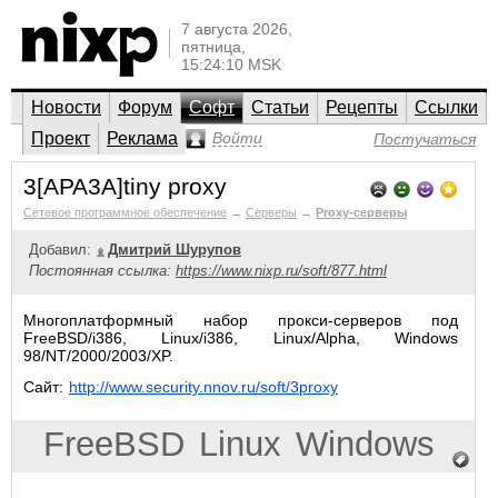
7 августа 2026,
пятница,
15:24:10 MSK
Новости
Форум
Софт
Статьи
Рецепты
Ссылки
Проект
Реклама
Войти
Постучаться
3[APA3A]tiny proxy
Сетевое программное обеспечение
→
Серверы
→
Proxy-серверы
Добавил:
Дмитрий Шурупов
Постоянная ссылка:
https://www.nixp.ru/soft/877.html
Многоплатформный набор прокси-серверов под
FreeBSD/i386, Linux/i386, Linux/Alpha, Windows
98/NT/2000/2003/XP.
Сайт:
http://www.security.nnov.ru/soft/3proxy
FreeBSD
Linux
Windows