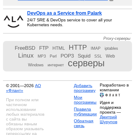
DevOps as a Service from Palark
24/7 SRE & DevOps service to cover all your
Kubernetes needs.
Proxy-серверы
HTTP
FreeBSD
FTP
HTML
IMAP
iptables
Linux
POP3
Squid
Web
MP3
Perl
SSL
серверы
Windows
интернет
Разработано в
© 2001—2026
АО
Добавить
компании
«Флант»
программу
Мои
При полном или
программы
Идея и
частичном
поддержка
Правила
использовании
проекта —
публикации
любых материалов
Дмитрий
с сайта вы
Обратная
Шурупов
обязаны явным
связь
образом указывать
гиперссылку на