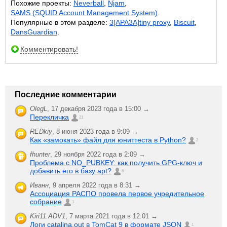
Похожие проекты:
Neverball
,
Njam
,
SAMS (SQUID Account Management System)
.
Популярные в этом разделе:
3[APA3A]tiny proxy
,
Biscuit
,
DansGuardian
.
Комментировать!
Последние комментарии
OlegL
,
17 декабря 2023 года в 15:00 →
Перекличка
21
REDkiy
,
8 июня 2023 года в 9:09 →
Как «замокать» файл для юниттеста в Python?
2
fhunter
,
29 ноября 2022 года в 2:09 →
Проблема с NO_PUBKEY: как получить GPG-ключ и
добавить его в базу apt?
6
Иванн
,
9 апреля 2022 года в 8:31 →
Ассоциация РАСПО провела первое учредительное
собрание
1
Kiri11.ADV1
,
7 марта 2021 года в 12:01 →
Логи catalina.out в TomCat 9 в формате JSON
1