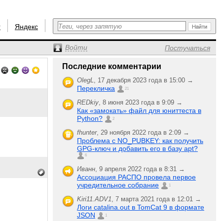
r
Яндекс
Войти
Постучаться
Последние комментарии
OlegL
,
17 декабря 2023 года в 15:00 →
Перекличка
21
REDkiy
,
8 июня 2023 года в 9:09 →
Как «замокать» файл для юниттеста в
Python?
2
fhunter
,
29 ноября 2022 года в 2:09 →
Проблема с NO_PUBKEY: как получить
GPG-ключ и добавить его в базу apt?
6
Иванн
,
9 апреля 2022 года в 8:31 →
Ассоциация РАСПО провела первое
учредительное собрание
1
Kiri11.ADV1
,
7 марта 2021 года в 12:01 →
Логи catalina.out в TomCat 9 в формате
JSON
1