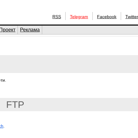
RSS
Telegram
Facebook
Twitte
Проект
Реклама
ти.
FTP
ch
.