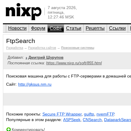
7 августа 2026,
пятница,
12:27:46 MSK
Новости
Форум
Софт
Статьи
Рецепты
Ссылки
FtpSearch
Разработка
→
Разработка сайтов
→
Поисковые системы
Добавил:
Дмитрий Шурупов
Постоянная ссылка:
https://www.nixp.ru/soft/855.html
Поисковая машина для работы с FTP-серверами в домашней се
Сайт:
http://gksus.nm.ru
Похожие проекты:
Secure FTP Wrapper
,
guiftp
,
nvemFTP
.
Популярные в этом разделе:
ASPSeek
,
CNSearch
,
DataparkSear
Комментировать!