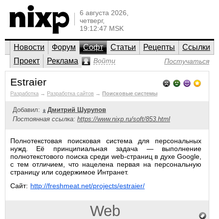
6 августа 2026,
четверг,
19:12:47 MSK
Новости
Форум
Софт
Статьи
Рецепты
Ссылки
Проект
Реклама
Войти
Постучаться
Estraier
Разработка
→
Разработка сайтов
→
Поисковые системы
Добавил:
Дмитрий Шурупов
Постоянная ссылка:
https://www.nixp.ru/soft/853.html
Полнотекстовая поисковая система для персональных
нужд. Её принципиальная задача — выполнение
полнотекстового поиска среди web-страниц в духе Google,
с тем отличием, что нацелена первая на персональную
страницу или содержимое Интранет.
Сайт:
http://freshmeat.net/projects/estraier/
Web