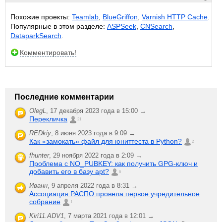
Похожие проекты:
Teamlab
,
BlueGriffon
,
Varnish HTTP Cache
.
Популярные в этом разделе:
ASPSeek
,
CNSearch
,
DataparkSearch
.
Комментировать!
Последние комментарии
OlegL
,
17 декабря 2023 года в 15:00 →
Перекличка
21
REDkiy
,
8 июня 2023 года в 9:09 →
Как «замокать» файл для юниттеста в Python?
2
fhunter
,
29 ноября 2022 года в 2:09 →
Проблема с NO_PUBKEY: как получить GPG-ключ и
добавить его в базу apt?
6
Иванн
,
9 апреля 2022 года в 8:31 →
Ассоциация РАСПО провела первое учредительное
собрание
1
Kiri11.ADV1
,
7 марта 2021 года в 12:01 →