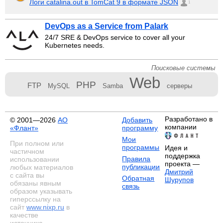
Логи catalina.out в TomCat 9 в формате JSON
1
DevOps as a Service from Palark
24/7 SRE & DevOps service to cover all your
Kubernetes needs.
Поисковые системы
Web
PHP
FTP
MySQL
Samba
серверы
Разработано в
© 2001—2026
АО
Добавить
компании
«Флант»
программу
Мои
При полном или
программы
Идея и
частичном
поддержка
Правила
использовании
проекта —
публикации
любых материалов
Дмитрий
с сайта вы
Обратная
Шурупов
обязаны явным
связь
образом указывать
гиперссылку на
сайт
www.nixp.ru
в
качестве