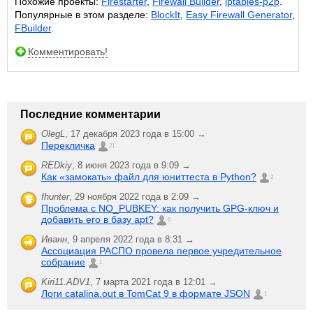
Похожие проекты:
Firestarter
,
Firewall Builder
,
iptables-p2p
.
Популярные в этом разделе:
BlockIt
,
Easy Firewall Generator
,
FBuilder
.
Комментировать!
Последние комментарии
OlegL
,
17 декабря 2023 года в 15:00 →
Перекличка
21
REDkiy
,
8 июня 2023 года в 9:09 →
Как «замокать» файл для юниттеста в Python?
2
fhunter
,
29 ноября 2022 года в 2:09 →
Проблема с NO_PUBKEY: как получить GPG-ключ и
добавить его в базу apt?
6
Иванн
,
9 апреля 2022 года в 8:31 →
Ассоциация РАСПО провела первое учредительное
собрание
1
Kiri11.ADV1
,
7 марта 2021 года в 12:01 →
Логи catalina.out в TomCat 9 в формате JSON
1