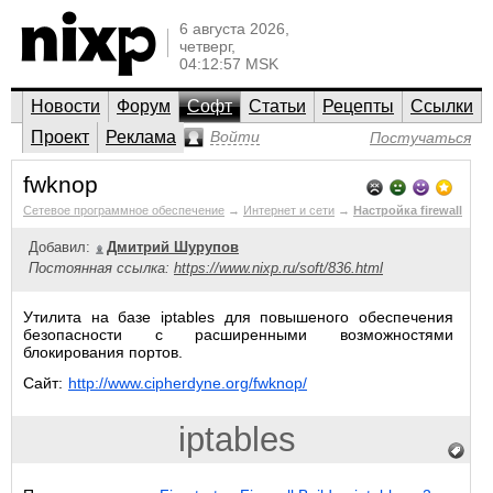
6 августа 2026,
четверг,
04:12:57 MSK
Новости
Форум
Софт
Статьи
Рецепты
Ссылки
Проект
Реклама
Войти
Постучаться
fwknop
Сетевое программное обеспечение
→
Интернет и сети
→
Настройка firewall
Добавил:
Дмитрий Шурупов
Постоянная ссылка:
https://www.nixp.ru/soft/836.html
Утилита на базе iptables для повышеного обеспечения
безопасности с расширенными возможностями
блокирования портов.
Сайт:
http://www.cipherdyne.org/fwknop/
iptables