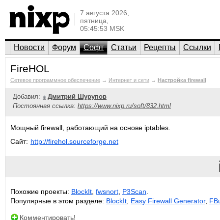
7 августа 2026,
пятница,
05:45:53 MSK
Новости
Форум
Софт
Статьи
Рецепты
Ссылки
FireHOL
Сетевое программное обеспечение
→
Интернет и сети
→
Настройка firewall
Добавил:
Дмитрий Шурупов
Постоянная ссылка:
https://www.nixp.ru/soft/832.html
Мощный firewall, работающий на основе iptables.
Сайт:
http://firehol.sourceforge.net
Похожие проекты:
BlockIt
,
fwsnort
,
P3Scan
.
Популярные в этом разделе:
BlockIt
,
Easy Firewall Generator
,
FBu
Комментировать!