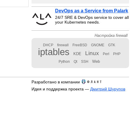
DevOps as a Service from Palark
24/7 SRE & DevOps service to cover all
your Kubernetes needs.
Настройка firewall
DHCP
firewall
FreeBSD
GNOME
GTK
iptables
Linux
KDE
Perl
PHP
Web
Python
Qt
SSH
Разработано в компании
Идея и поддержка проекта —
Дмитрий Шурупов