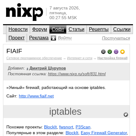
7 августа 2026,
пятница,
00:27:55 MSK
Новости
Форум
Софт
Статьи
Рецепты
Ссылки
Проект
Реклама
Войти
Постучаться
FIAIF
Сетевое программное обеспечение
→
Интернет и сети
→
Настройка firewall
Добавил:
Дмитрий Шурупов
Постоянная ссылка:
https://www.nixp.ru/soft/831.html
»Умный» firewall, работающий на основе iptables.
Сайт:
http://www.fiaif.net
iptables
Похожие проекты:
BlockIt
,
fwsnort
,
P3Scan
.
Популярные в этом разделе:
BlockIt
,
Easy Firewall Generator
,