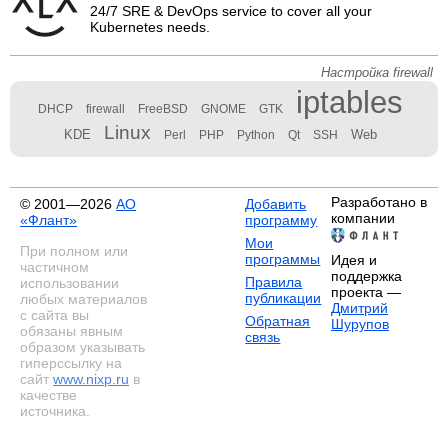
24/7 SRE & DevOps service to cover all your
Kubernetes needs.
Настройка firewall
iptables
DHCP
firewall
FreeBSD
GNOME
GTK
Linux
KDE
Web
Perl
PHP
Python
Qt
SSH
Разработано в
© 2001—2026
АО
Добавить
компании
«Флант»
программу
Мои
При полном или
программы
Идея и
частичном
поддержка
Правила
использовании
проекта —
публикации
любых материалов
Дмитрий
с сайта вы
Обратная
Шурупов
обязаны явным
связь
образом указывать
гиперссылку на
сайт
www.nixp.ru
в
качестве
источника.