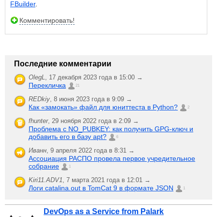
FBuilder
.
Комментировать!
Последние комментарии
OlegL
,
17 декабря 2023 года в 15:00 →
Перекличка
21
REDkiy
,
8 июня 2023 года в 9:09 →
Как «замокать» файл для юниттеста в Python?
2
fhunter
,
29 ноября 2022 года в 2:09 →
Проблема с NO_PUBKEY: как получить GPG-ключ и
добавить его в базу apt?
6
Иванн
,
9 апреля 2022 года в 8:31 →
Ассоциация РАСПО провела первое учредительное
собрание
1
Kiri11.ADV1
,
7 марта 2021 года в 12:01 →
Логи catalina.out в TomCat 9 в формате JSON
1
DevOps as a Service from Palark