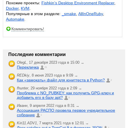
Похожие проекты:
Fishkin’s Desktop Environment Replacer
,
Docker
,
KVM
.
Популярные в этом разделе:
_smake
,
AllInOneRuby
,
Automake
.
Комментировать!
Последние комментарии
OlegL
,
17 декабря 2023 года в 15:00 →
Перекличка
21
REDkiy
,
8 июня 2023 года в 9:09 →
Как «замокать» файл для юниттеста в Python?
2
fhunter
,
29 ноября 2022 года в 2:09 →
Проблема с NO_PUBKEY: как получить GPG-ключ и
добавить его в базу apt?
6
Иванн
,
9 апреля 2022 года в 8:31 →
Ассоциация РАСПО провела первое учредительное
собрание
1
Kiri11.ADV1
,
7 марта 2021 года в 12:01 →
Логи catalina.out в TomCat 9 в формате JSON
1