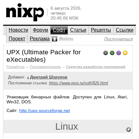
6 августа 2026,
четверг,
20:45:06 MSK
Новости
Форум
Софт
Статьи
Рецепты
Ссылки
Проект
Реклама
Войти
Постучаться
UPX (Ultimate Packer for
eXecutables)
Разработка
→
Программирование
→
Средства разработки приложений
Добавил:
Дмитрий Шурупов
Постоянная ссылка:
https://www.nixp.ru/soft/826.html
Упаковщик бинарных файлов. Доступен для Linux, Atari,
Win32, DOS.
Сайт:
http://upx.sourceforge.net
Linux