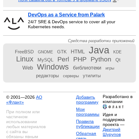
DevOps as a Service from Palark
24/7 SRE & DevOps service to cover all your
Kubernetes needs.
Средства разработки приложений
Java
HTML
FreeBSD
GTK
GNOME
KDE
Linux
Perl
PHP
Python
MySQL
Qt
Windows
Web
библиотеки
игры
редакторы
утилиты
серверы
Разработано в
© 2001—2026
АО
Добавить
компании
«Флант»
программу
Мои
При полном или
программы
Идея и
частичном
поддержка
Правила
использовании
проекта —
публикации
любых материалов
Дмитрий
с сайта вы
Обратная
Шурупов
обязаны явным
связь