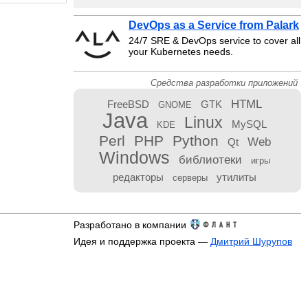
DevOps as a Service from Palark
24/7 SRE & DevOps service to cover all
your Kubernetes needs.
Средства разработки приложений
HTML
FreeBSD
GTK
GNOME
Java
Linux
MySQL
KDE
Perl
PHP
Python
Web
Qt
Windows
библиотеки
игры
редакторы
утилиты
серверы
Разработано в компании
Идея и поддержка проекта —
Дмитрий Шурупов