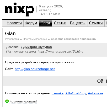
6 августа 2026,
четверг,
14:18:17 MSK
Новости
Форум
Софт
Статьи
Рецепты
Ссылки
Glan
Разработка
→
Программирование
→
Средства разработки приложений
Добавил:
Дмитрий Шурупов
Постоянная ссылка:
https://www.nixp.ru/soft/788.html
Средство разработки серверов приложений.
Сайт:
http://glan.sourceforge.net
Ой.
Популярные в этом разделе:
_smake
,
AllInOneRuby
,
Automake
.
Комментировать!