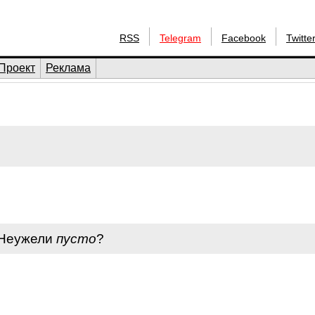
RSS
Telegram
Facebook
Twitte
Проект
Реклама
 Неужели
пусто
?