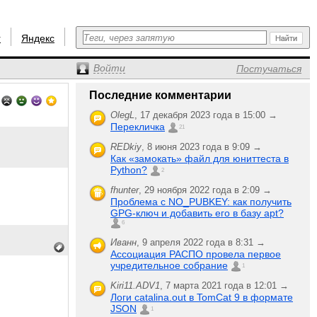
r
Яндекс
Войти
Постучаться
Последние комментарии
OlegL
,
17 декабря 2023 года в 15:00 →
Перекличка
21
REDkiy
,
8 июня 2023 года в 9:09 →
Как «замокать» файл для юниттеста в
Python?
2
fhunter
,
29 ноября 2022 года в 2:09 →
Проблема с NO_PUBKEY: как получить
GPG-ключ и добавить его в базу apt?
6
Иванн
,
9 апреля 2022 года в 8:31 →
Ассоциация РАСПО провела первое
учредительное собрание
1
Kiri11.ADV1
,
7 марта 2021 года в 12:01 →
Логи catalina.out в TomCat 9 в формате
JSON
1