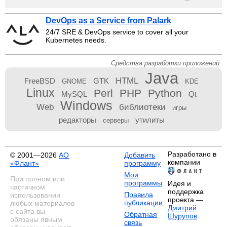
DevOps as a Service from Palark
24/7 SRE & DevOps service to cover all your
Kubernetes needs.
Средства разработки приложений
Java
HTML
FreeBSD
GTK
GNOME
KDE
Linux
Perl
PHP
Python
MySQL
Qt
Windows
Web
библиотеки
игры
редакторы
утилиты
серверы
Разработано в
© 2001—2026
АО
Добавить
компании
«Флант»
программу
Мои
При полном или
программы
Идея и
частичном
поддержка
Правила
использовании
проекта —
публикации
любых материалов
Дмитрий
с сайта вы
Обратная
Шурупов
обязаны явным
связь