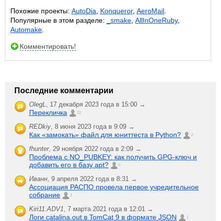
Похожие проекты:
AutoDia
,
Konqueror
,
AeroMail
.
Популярные в этом разделе:
_smake
,
AllInOneRuby
,
Automake
.
Комментировать!
Последние комментарии
OlegL
,
17 декабря 2023 года в 15:00 →
Перекличка
21
REDkiy
,
8 июня 2023 года в 9:09 →
Как «замокать» файл для юниттеста в Python?
2
fhunter
,
29 ноября 2022 года в 2:09 →
Проблема с NO_PUBKEY: как получить GPG-ключ и
добавить его в базу apt?
6
Иванн
,
9 апреля 2022 года в 8:31 →
Ассоциация РАСПО провела первое учредительное
собрание
1
Kiri11.ADV1
,
7 марта 2021 года в 12:01 →
Логи catalina.out в TomCat 9 в формате JSON
1