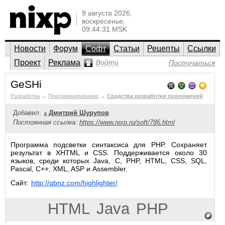
9 августа 2026,
воскресенье,
09:44:31 MSK
Новости
Форум
Софт
Статьи
Рецепты
Ссылки
Проект
Реклама
Войти
Постучаться
GeSHi
Разработка
→
Программирование
→
Средства разработки приложений
Добавил:
Дмитрий Шурупов
Постоянная ссылка:
https://www.nixp.ru/soft/786.html
Программа подсветки синтаксиса для PHP. Сохраняет
результат в XHTML и CSS. Поддерживается около 30
языков, среди которых Java, C, PHP, HTML, CSS, SQL,
Pascal, C++, XML, ASP и Assembler.
Сайт:
http://qbnz.com/highlighter/
HTML
Java
PHP