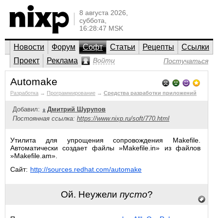
8 августа 2026,
суббота,
16:28:47 MSK
Новости
Форум
Софт
Статьи
Рецепты
Ссылки
Проект
Реклама
Войти
Постучаться
Automake
Разработка
→
Программирование
→
Средства разработки приложений
Добавил:
Дмитрий Шурупов
Постоянная ссылка:
https://www.nixp.ru/soft/770.html
Утилита для упрощения сопровождения Makefile.
Автоматически создает файлы »Makefile.in» из файлов
»Makefile.am».
Сайт:
http://sources.redhat.com/automake
Ой. Неужели
пусто
?