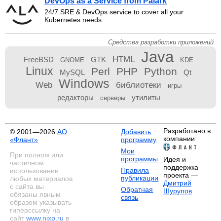
DevOps as a Service from Palark
24/7 SRE & DevOps service to cover all your
Kubernetes needs.
Средства разработки приложений
Java
HTML
FreeBSD
GTK
GNOME
KDE
Linux
Perl
PHP
Python
MySQL
Qt
Windows
Web
библиотеки
игры
редакторы
утилиты
серверы
Разработано в
© 2001—2026
АО
Добавить
компании
«Флант»
программу
Мои
При полном или
программы
Идея и
частичном
поддержка
Правила
использовании
проекта —
публикации
любых материалов
Дмитрий
с сайта вы
Обратная
Шурупов
обязаны явным
связь
образом указывать
гиперссылку на
сайт
www.nixp.ru
в