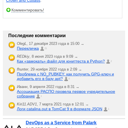
Crown and Cutlass
.
Комментировать!
Последние комментарии
OlegL
,
17 декабря 2023 года в 15:00 →
Перекличка
21
REDkiy
,
8 июня 2023 года в 9:09 →
Как «замокать» файл для юниттеста в Python?
2
fhunter
,
29 ноября 2022 года в 2:09 →
Проблема с NO_PUBKEY: как получить GPG-ключ и
добавить его в базу apt?
6
Иванн
,
9 апреля 2022 года в 8:31 →
Ассоциация РАСПО провела первое учредительное
собрание
1
Kiri11.ADV1
,
7 марта 2021 года в 12:01 →
Логи catalina.out в TomCat 9 в формате JSON
1
DevOps as a Service from Palark