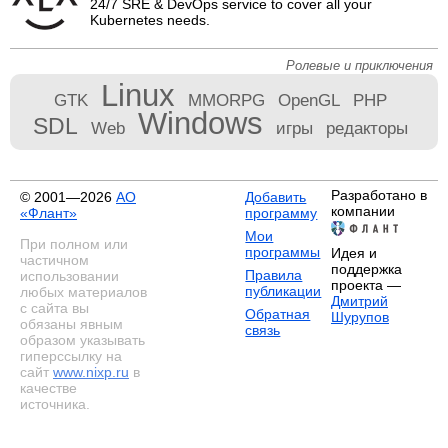
24/7 SRE & DevOps service to cover all your
Kubernetes needs.
Ролевые и приключения
Linux
GTK
MMORPG
OpenGL
PHP
Windows
SDL
Web
игры
редакторы
Разработано в
© 2001—2026
АО
Добавить
компании
«Флант»
программу
Мои
При полном или
программы
Идея и
частичном
поддержка
Правила
использовании
проекта —
публикации
любых материалов
Дмитрий
с сайта вы
Обратная
Шурупов
обязаны явным
связь
образом указывать
гиперссылку на
сайт
www.nixp.ru
в
качестве
источника.