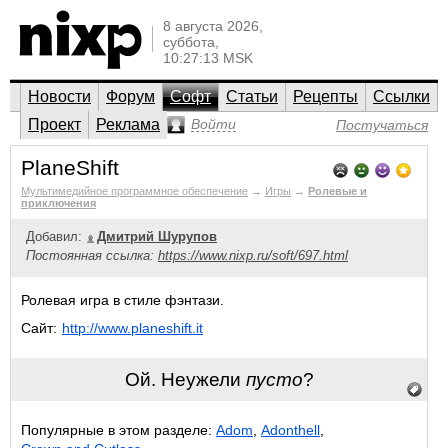
8 августа 2026,
суббота,
10:27:13 MSK
Новости
Форум
Софт
Статьи
Рецепты
Ссылки
Проект
Реклама
Войти
Постучаться
PlaneShift
Мультимедийное программное обеспечение
→
Игры
→
Ролевые и
приключения
Добавил:
Дмитрий Шурупов
Постоянная ссылка:
https://www.nixp.ru/soft/697.html
Ролевая игра в стиле фэнтази.
Сайт:
http://www.planeshift.it
Ой. Неужели
пусто
?
Популярные в этом разделе:
Adom
,
Adonthell
,