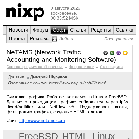
9 августа 2026,
воскресенье,
00:35:52 MSK
Новости
Форум
Софт
Статьи
Рецепты
Ссылки
Проект
Реклама
Войти
Постучаться
NeTAMS (Network Traffic
Accounting and Monitoring Software)
Сетевое программное обеспечение
→
Интернет и сети
→
Учет трафика
Добавил:
Дмитрий Шурупов
Постоянная ссылка:
https://www.nixp.ru/soft/69.html
Считалка трафика. Работает как демон в Linux и FreeBSD.
Данные о проходящем трафике собираются через ipfw
divert/netfilter или NetFlow v5. Поддерживает: квоты,
фильтрацию трафика, создание HTML отчетов.
Сайт:
http://www.netams.com
FreeBSD
HTML
Linux