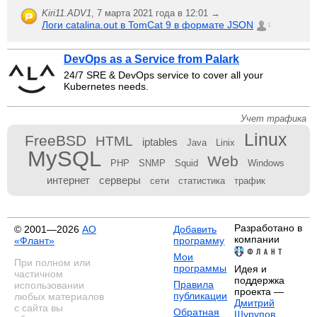
Kiri11.ADV1
,
7 марта 2021 года в 12:01 →
Логи catalina.out в TomCat 9 в формате JSON
1
DevOps as a Service from Palark
24/7 SRE & DevOps service to cover all your
Kubernetes needs.
Учет трафика
Linux
FreeBSD
HTML
iptables
Java
Linix
MySQL
Web
PHP
SNMP
Squid
Windows
интернет
серверы
сети
статистика
трафик
Разработано в
© 2001—2026
АО
Добавить
компании
«Флант»
программу
Мои
При полном или
программы
Идея и
частичном
поддержка
Правила
использовании
проекта —
публикации
любых материалов
Дмитрий
с сайта вы
Обратная
Шурупов