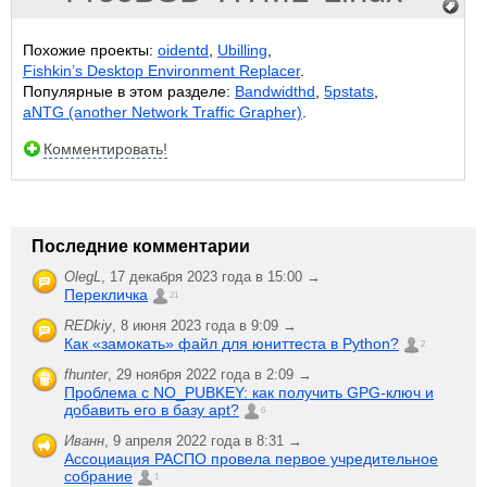
Похожие проекты:
oidentd
,
Ubilling
,
Fishkin’s Desktop Environment Replacer
.
Популярные в этом разделе:
Bandwidthd
,
5pstats
,
aNTG (another Network Traffic Grapher)
.
Комментировать!
Последние комментарии
OlegL
,
17 декабря 2023 года в 15:00 →
Перекличка
21
REDkiy
,
8 июня 2023 года в 9:09 →
Как «замокать» файл для юниттеста в Python?
2
fhunter
,
29 ноября 2022 года в 2:09 →
Проблема с NO_PUBKEY: как получить GPG-ключ и
добавить его в базу apt?
6
Иванн
,
9 апреля 2022 года в 8:31 →
Ассоциация РАСПО провела первое учредительное
собрание
1