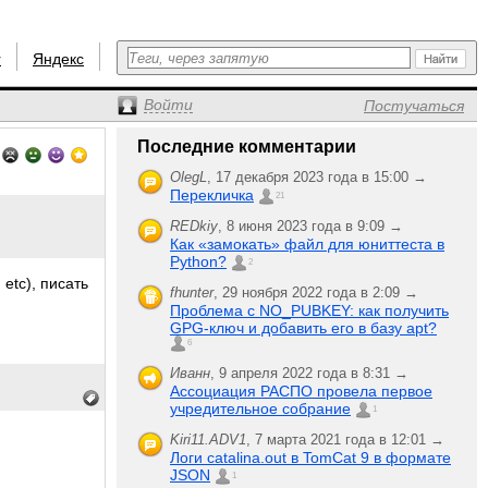
r
Яндекс
Войти
Постучаться
Последние комментарии
OlegL
,
17 декабря 2023 года в 15:00 →
Перекличка
21
REDkiy
,
8 июня 2023 года в 9:09 →
Как «замокать» файл для юниттеста в
Python?
2
etc), писать
fhunter
,
29 ноября 2022 года в 2:09 →
Проблема с NO_PUBKEY: как получить
GPG-ключ и добавить его в базу apt?
6
Иванн
,
9 апреля 2022 года в 8:31 →
Ассоциация РАСПО провела первое
учредительное собрание
1
Kiri11.ADV1
,
7 марта 2021 года в 12:01 →
Логи catalina.out в TomCat 9 в формате
JSON
1