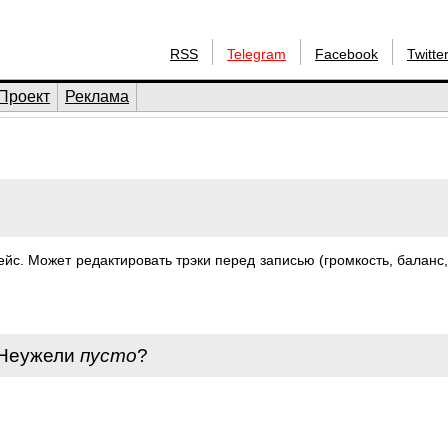
RSS
Telegram
Facebook
Twitte
Проект
Реклама
с. Может редактировать трэки перед записью (громкость, баланс, 
 Неужели
пусто
?