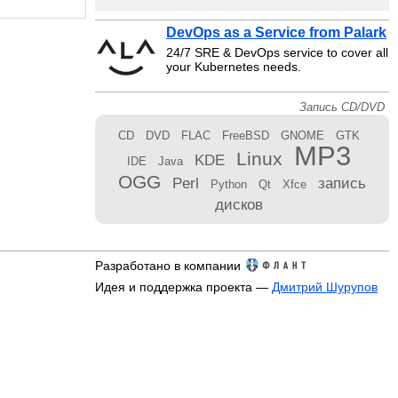
DevOps as a Service from Palark
24/7 SRE & DevOps service to cover all
your Kubernetes needs.
Запись CD/DVD
CD
DVD
FLAC
FreeBSD
GNOME
GTK
MP3
Linux
KDE
IDE
Java
OGG
Perl
запись
Python
Qt
Xfce
дисков
Разработано в компании
Идея и поддержка проекта —
Дмитрий Шурупов