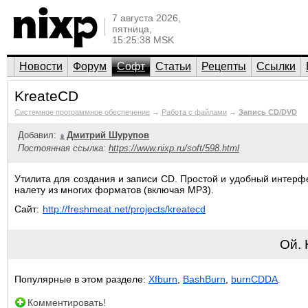
7 августа 2026,
пятница,
15:25:38 MSK
Новости
Форум
Софт
Статьи
Рецепты
Ссылки
KreateCD
Системное программное обеспечение
→
Работа с файлами
→
Запись CD/DVD
Добавил:
Дмитрий Шурупов
Постоянная ссылка:
https://www.nixp.ru/soft/598.html
Утилита для создания и записи CD. Простой и удобный интерфей
налету из многих форматов (включая MP3).
Сайт:
http://freshmeat.net/projects/kreatecd
Ой.
Популярные в этом разделе:
Xfburn
,
BashBurn
,
burnCDDA
.
Комментировать!