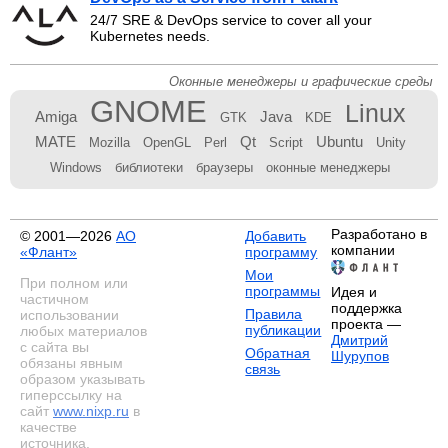
24/7 SRE & DevOps service to cover all your
Kubernetes needs.
Оконные менеджеры и графические среды
GNOME
Linux
Amiga
Java
GTK
KDE
MATE
Qt
Ubuntu
Mozilla
OpenGL
Perl
Script
Unity
Windows
библиотеки
браузеры
оконные менеджеры
Разработано в
© 2001—2026
АО
Добавить
компании
«Флант»
программу
Мои
При полном или
программы
Идея и
частичном
поддержка
Правила
использовании
проекта —
публикации
любых материалов
Дмитрий
с сайта вы
Обратная
Шурупов
обязаны явным
связь
образом указывать
гиперссылку на
сайт
www.nixp.ru
в
качестве
источника.