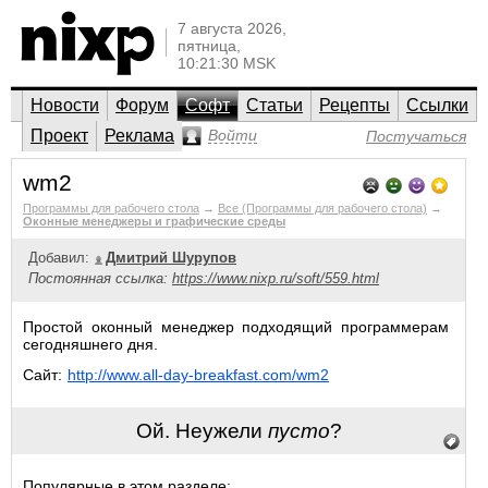
7 августа 2026,
пятница,
10:21:30 MSK
Новости
Форум
Софт
Статьи
Рецепты
Ссылки
Проект
Реклама
Войти
Постучаться
wm2
Программы для рабочего стола
→
Все (Программы для рабочего стола)
→
Оконные менеджеры и графические среды
Добавил:
Дмитрий Шурупов
Постоянная ссылка:
https://www.nixp.ru/soft/559.html
Простой оконный менеджер подходящий программерам
сегодняшнего дня.
Сайт:
http://www.all-day-breakfast.com/wm2
Ой. Неужели
пусто
?
Популярные в этом разделе: