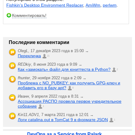
Fishkin’s Desktop Environment Replacer
,
AmiWm
,
perlwm
.
Комментировать!
Последние комментарии
OlegL
,
17 декабря 2023 года в 15:00 →
Перекличка
21
REDkiy
,
8 июня 2023 года в 9:09 →
Как «замокать» файл для юниттеста в Python?
2
fhunter
,
29 ноября 2022 года в 2:09 →
Проблема с NO_PUBKEY: как получить GPG-ключ и
добавить его в базу apt?
6
Иванн
,
9 апреля 2022 года в 8:31 →
Ассоциация РАСПО провела первое учредительное
собрание
1
Kiri11.ADV1
,
7 марта 2021 года в 12:01 →
Логи catalina.out в TomCat 9 в формате JSON
1
DevOps as a Service from Palark