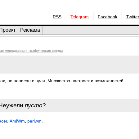
RSS
Telegram
Facebook
Twitte
Проект
Реклама
ые менеджеры и графические среды
ox, но написан с нуля. Множество настроек и возможностей.
 Неужели
пусто
?
acer
,
AmiWm
,
perlwm
.