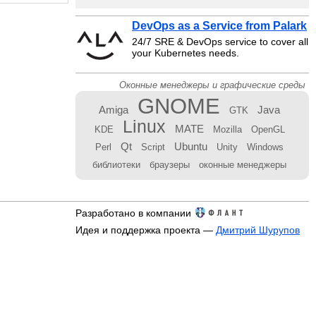
DevOps as a Service from Palark
24/7 SRE & DevOps service to cover all
your Kubernetes needs.
Оконные менеджеры и графические среды
GNOME
Amiga
Java
GTK
Linux
MATE
KDE
Mozilla
OpenGL
Qt
Ubuntu
Perl
Script
Unity
Windows
библиотеки
браузеры
оконные менеджеры
Разработано в компании
Идея и поддержка проекта —
Дмитрий Шурупов