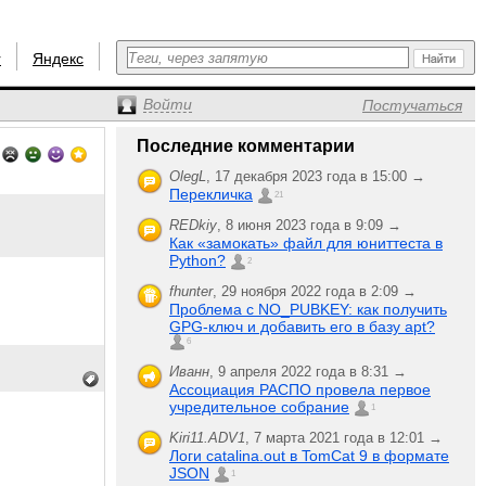
r
Яндекс
Войти
Постучаться
Последние комментарии
OlegL
,
17 декабря 2023 года в 15:00 →
Перекличка
21
REDkiy
,
8 июня 2023 года в 9:09 →
Как «замокать» файл для юниттеста в
Python?
2
fhunter
,
29 ноября 2022 года в 2:09 →
Проблема с NO_PUBKEY: как получить
GPG-ключ и добавить его в базу apt?
6
Иванн
,
9 апреля 2022 года в 8:31 →
Ассоциация РАСПО провела первое
учредительное собрание
1
Kiri11.ADV1
,
7 марта 2021 года в 12:01 →
Логи catalina.out в TomCat 9 в формате
JSON
1