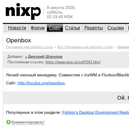
8 августа 2026,
суббота,
02:19:40 MSK
Новости
Форум
Софт
Статьи
Рецепты
Ссылки
Openbox
Программы для рабочего стола
→
Все (Программы для рабочего стола)
→
Оконн
Добавил:
Дмитрий Шурупов
Постоянная ссылка:
https://www.nixp.ru/soft/543.html
Легкий оконный менеджер. Совместим с IceWM и Fluxbox/Blackb
Сайт:
http://icculus.org/openbox
Ой.
Популярные в этом разделе:
Fishkin’s Desktop Environment Repl
Комментировать!