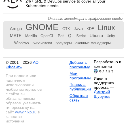
24/7 SRE & DevOps service to cover all your
Kubernetes needs.
Оконные менеджеры и графические среды
GNOME
Linux
Amiga
Java
GTK
KDE
MATE
Qt
Ubuntu
Mozilla
OpenGL
Perl
Script
Unity
Windows
библиотеки
браузеры
оконные менеджеры
Разработано в
© 2001—2026
АО
Добавить
компании
«Флант»
программу
Мои
При полном или
программы
Идея и
частичном
поддержка
Правила
использовании
проекта —
публикации
любых материалов
Дмитрий
с сайта вы
Обратная
Шурупов
обязаны явным
связь
образом указывать
гиперссылку на
сайт
www.nixp.ru
в
качестве
источника.