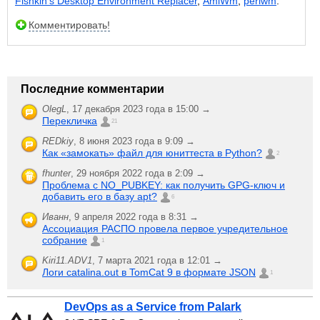
Fishkin’s Desktop Environment Replacer
,
AmiWm
,
perlwm
.
Комментировать!
Последние комментарии
OlegL
,
17 декабря 2023 года в 15:00 →
Перекличка
21
REDkiy
,
8 июня 2023 года в 9:09 →
Как «замокать» файл для юниттеста в Python?
2
fhunter
,
29 ноября 2022 года в 2:09 →
Проблема с NO_PUBKEY: как получить GPG-ключ и
добавить его в базу apt?
6
Иванн
,
9 апреля 2022 года в 8:31 →
Ассоциация РАСПО провела первое учредительное
собрание
1
Kiri11.ADV1
,
7 марта 2021 года в 12:01 →
Логи catalina.out в TomCat 9 в формате JSON
1
DevOps as a Service from Palark