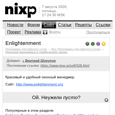
7 августа 2026,
пятница,
17:24:30 MSK
Новости
Форум
Софт
Статьи
Рецепты
Ссылки
Проект
Реклама
Войти
Постучаться
Enlightenment
Программы для рабочего стола
→
Все (Программы для рабочего стола)
→
Оконные менеджеры и графические среды
Добавил:
Дмитрий Шурупов
Постоянная ссылка:
https://www.nixp.ru/soft/526.html
Красивый и удобный оконный менеджер.
Сайт:
http://www.enlightenment.org
Ой. Неужели
пусто
?
Популярные в этом разделе: