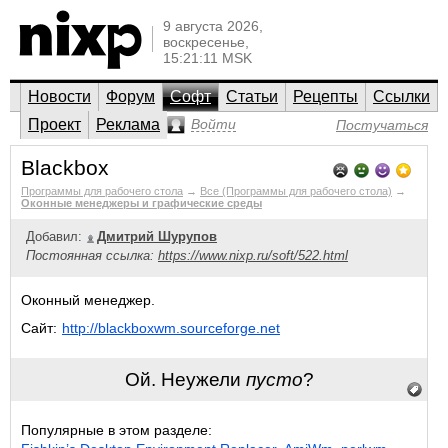
9 августа 2026,
воскресенье,
15:21:11 MSK
Новости
Форум
Софт
Статьи
Рецепты
Ссылки
Проект
Реклама
Войти
Постучаться
Blackbox
Программы для рабочего стола
→
Все (Программы для рабочего стола)
→
Оконные менеджеры и графические среды
Добавил:
Дмитрий Шурупов
Постоянная ссылка:
https://www.nixp.ru/soft/522.html
Оконный менеджер.
Сайт:
http://blackboxwm.sourceforge.net
Ой. Неужели
пусто
?
Популярные в этом разделе: