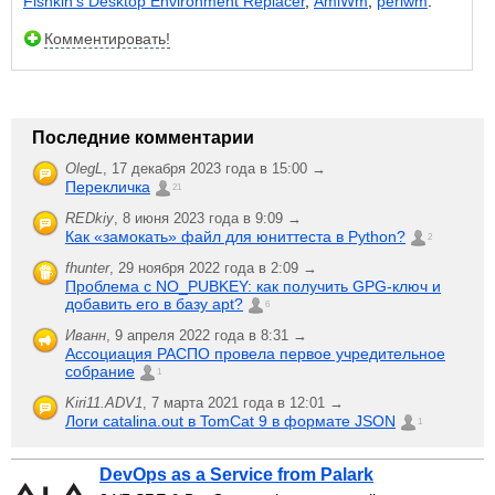
Fishkin’s Desktop Environment Replacer
,
AmiWm
,
perlwm
.
Комментировать!
Последние комментарии
OlegL
,
17 декабря 2023 года в 15:00 →
Перекличка
21
REDkiy
,
8 июня 2023 года в 9:09 →
Как «замокать» файл для юниттеста в Python?
2
fhunter
,
29 ноября 2022 года в 2:09 →
Проблема с NO_PUBKEY: как получить GPG-ключ и
добавить его в базу apt?
6
Иванн
,
9 апреля 2022 года в 8:31 →
Ассоциация РАСПО провела первое учредительное
собрание
1
Kiri11.ADV1
,
7 марта 2021 года в 12:01 →
Логи catalina.out в TomCat 9 в формате JSON
1
DevOps as a Service from Palark