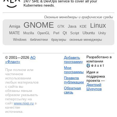
24/7 SRE & DevOps service to cover all your
Kubernetes needs.
Оконные менеджеры и графические среды
GNOME
Linux
Amiga
Java
GTK
KDE
MATE
Qt
Ubuntu
Mozilla
OpenGL
Perl
Script
Unity
Windows
библиотеки
браузеры
оконные менеджеры
Разработано в
© 2001—2026
АО
Добавить
компании
«Флант»
программу
Мои
При полном или
программы
Идея и
частичном
поддержка
Правила
использовании
проекта —
публикации
любых материалов
Дмитрий
с сайта вы
Обратная
Шурупов
обязаны явным
связь
образом указывать
гиперссылку на
сайт
www.nixp.ru
в
качестве
источника.